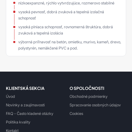
nízkoexpanzné, rýchlo vytvrdzujúce, rozmerovo stabilné
vysoká pevnosť, dobrá zvuková a tepelná izolačná
schopnosť
vysoká plniaca schopnosť, rovnomerná štruktúra, dobrá
zvuková a tepelná izolácia
výborná priľnavosť na betón, omietku, murivo, kameň, drevo,
polystyrén, nemäkčené PVC a pod.
KLIENTSKÁ SEKCIA
O SPOLOČNOSTI
Úvod
Obchodné podmienky
Novinky a zaujímavosti
Spracovanie osobných údajov
FAQ - Často kladené otázky
Cookies
Politika kvality
Kontakt