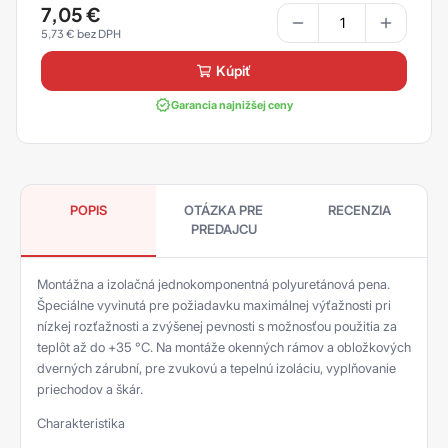
7,05
€
5,73
€
kúpiť
Garancia najnižšej ceny
POPIS
OTÁZKA PRE
RECENZIA
PREDAJCU
Montážna a izolačná jednokomponentná polyuretánová pena.
Špeciálne vyvinutá pre požiadavku maximálnej výťažnosti pri
nízkej rozťažnosti a zvýšenej pevnosti s možnosťou použitia za
teplôt až do +35 °C. Na montáže okenných rámov a obložkových
dverných zárubní, pre zvukovú a tepelnú izoláciu, vyplňovanie
priechodov a škár.
Charakteristika