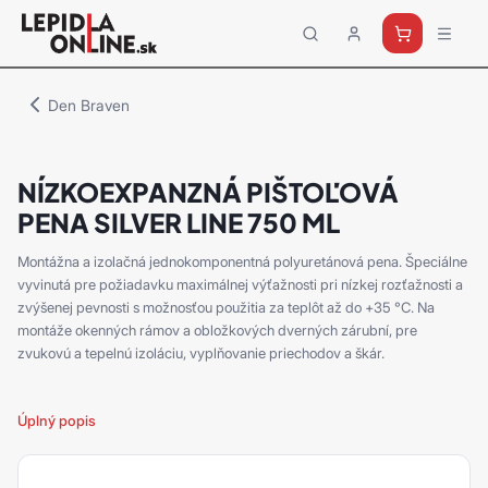
Priemyselné
lepidlá
a
Den Braven
tmely
Loctite
NÍZKOEXPANZNÁ PIŠTOĽOVÁ
PENA SILVER LINE 750 ML
Montážna a izolačná jednokomponentná polyuretánová pena. Špeciálne
vyvinutá pre požiadavku maximálnej výťažnosti pri nízkej rozťažnosti a
zvýšenej pevnosti s možnosťou použitia za teplôt až do +35 °C. Na
montáže okenných rámov a obložkových dverných zárubní, pre
zvukovú a tepelnú izoláciu, vyplňovanie priechodov a škár.
Úplný popis