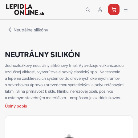
Priemyselné
lepidlá
a
Neutrálne silikóny
tmely
Loctite
NEUTRÁLNY SILIKÓN
Jednozložkový neutrálny silikónový tmel. Vytvrdzuje vulkanizáciou
vzdušnej vlhkosti, vytvorí trvale pevný elastický spoj. Na tesnenie
a lepenie zasklievacích systémov do drevených okenných rámov
s povrchovou úpravou prevedenou syntetickými a polyuretánovými
lakmi. Silná priľnavosť k sklu, hliníku, nerezovej oceli, pozinku
a ostatným stavebným materiálom – nespôsobuje oxidáciu kovov.
Úplný popis