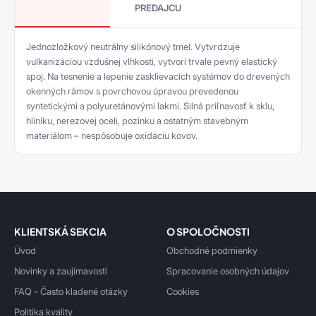
PREDAJCU
Jednozložkový neutrálny silikónový tmel. Vytvrdzuje
vulkanizáciou vzdušnej vlhkosti, vytvorí trvale pevný elastický
spoj. Na tesnenie a lepenie zasklievacích systémov do drevených
okenných rámov s povrchovou úpravou prevedenou
syntetickými a polyuretánovými lakmi. Silná priľnavosť k sklu,
hliníku, nerezovej oceli, pozinku a ostatným stavebným
materiálom – nespôsobuje oxidáciu kovov.
KLIENTSKÁ SEKCIA
O SPOLOČNOSTI
Úvod
Obchodné podmienky
Novinky a zaujímavosti
Spracovanie osobných údajov
FAQ - Často kladené otázky
Cookies
Politika kvality