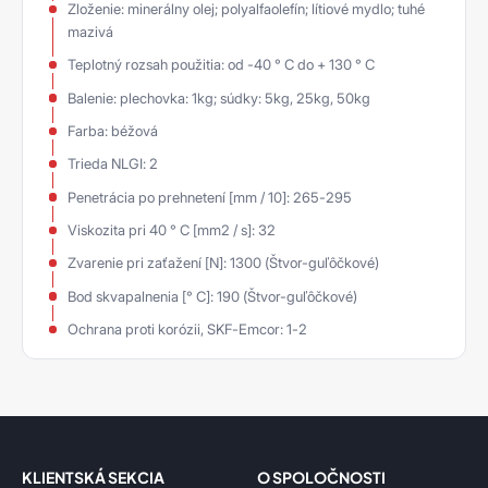
Zloženie: minerálny olej; polyalfaolefín; lítiové mydlo; tuhé
mazivá
Teplotný rozsah použitia: od -40 ° C do + 130 ° C
Balenie: plechovka: 1kg; súdky: 5kg, 25kg, 50kg
Farba: béžová
Trieda NLGI: 2
Penetrácia po prehnetení [mm / 10]: 265-295
Viskozita pri 40 ° C [mm2 / s]: 32
Zvarenie pri zaťažení [N]: 1300 (Štvor-guľôčkové)
Bod skvapalnenia [° C]: 190 (Štvor-guľôčkové)
Ochrana proti korózii, SKF-Emcor: 1-2
KLIENTSKÁ SEKCIA
O SPOLOČNOSTI