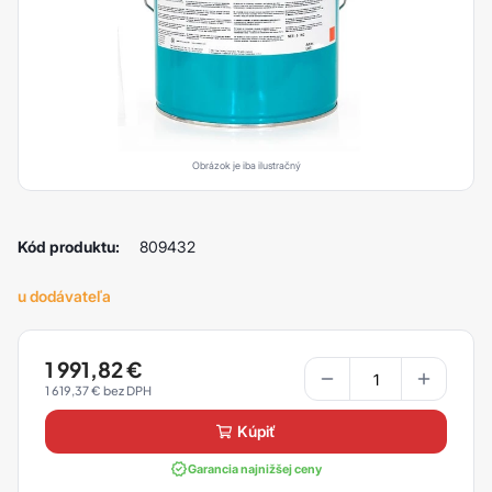
Obrázok je iba ilustračný
Kód produktu:
809432
u dodávateľa
1 991,82
€
1 619,37
€
kúpiť
Garancia najnižšej ceny