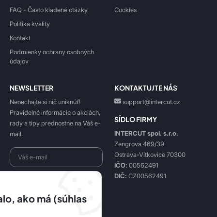
FAQ - Často kladené otázky
Cookies
Politika kvality
Kontakt
Podmienky ochrany osobných
údajov
NEWSLETTER
KONTAKTUJTE NÁS
Nenechajte si nič uniknúť!
support@intercut.cz
Pravidelné informácie o akciách,
SÍDLO FIRMY
rady a tipy prednostne na Váš e-
INTERCUT spol. s.r.o.
mail.
Zengrova 469/39
Ostrava-Vítkovice 70300
IČO:
00562491
DIČ:
CZ00562491
Beriem na vedomie
spracovanie osobných údajov
.
lo, ako má (súhlas
Prihlásiť sa k odberu