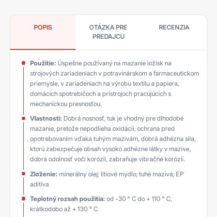
POPIS
OTÁZKA PRE
RECENZIA
PREDAJCU
Použitie:
Úspešne používaný na mazanie ložísk na
strojových zariadeniach v potravinárskom a farmaceutickom
priemysle, v zariadeniach na výrobu textilu a papiera,
domácich spotrebičoch a prístrojoch pracujúcich s
mechanickou presnosťou.
Vlastnosti:
Dobrá nosnosť, tuk je vhodný pre dlhodobé
mazanie, pretože nepodlieha oxidácii, ochrana pred
opotrebovaním vďaka tuhým mazivám, dobrá adhézna sila,
ktorú zabezpečuje obsah vysoko adhézne látky v mazive,
dobrá odolnosť voči korózii, zabraňuje vibračné korózii.
Zloženie:
minerálny olej; lítiové mydlo; tuhé mazivá; EP
aditíva
Teplotný rozsah použitia:
od -30 ° C do + 110 ° C,
krátkodobo až + 130 ° C