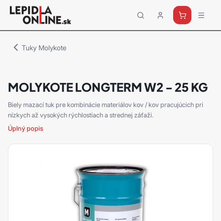
Priemyselné
lepidlá
a
Tuky Molykote
tmely
Loctite
MOLYKOTE LONGTERM W2 - 25 KG
Biely mazací tuk pre kombinácie materiálov kov / kov pracujúcich pri
nízkych až vysokých rýchlostiach a strednej záťaži.
Úplný popis