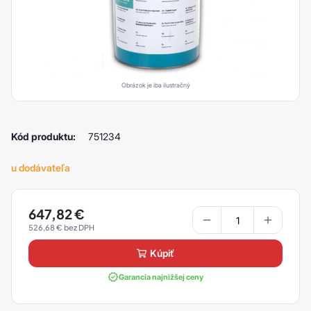
Obrázok je iba ilustračný
Kód produktu:
751234
u dodávateľa
647,82
€
526,68
€
kúpiť
Garancia najnižšej ceny