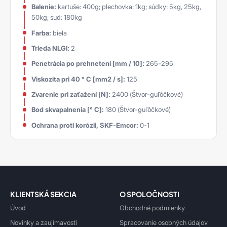
Balenie:
kartuše: 400g; plechovka: 1kg; súdky: 5kg, 25kg,
50kg; sud: 180kg
Farba:
biela
Trieda NLGI:
2
Penetrácia po prehnetení [mm / 10]:
265-295
Viskozita pri 40 ° C [mm2 / s]:
125
Zvarenie pri zaťažení [N]:
2400 (Štvor-guľôčkové)
Bod skvapalnenia [° C]:
180 (Štvor-guľôčkové)
Ochrana proti korózii, SKF-Emcor:
0-1
KLIENTSKÁ SEKCIA
O SPOLOČNOSTI
Úvod
Obchodné podmienky
Novinky a zaujímavosti
Spracovanie osobných údajov