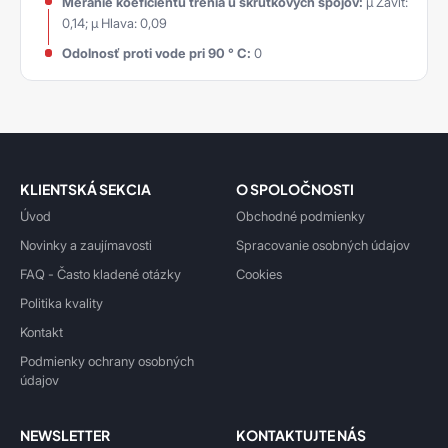
Meranie koeficientu trenia u skrutkových spojov:
μ Závit:
0,14; μ Hlava: 0,09
Odolnosť proti vode pri 90 ° C:
0
KLIENTSKÁ SEKCIA
O SPOLOČNOSTI
Úvod
Obchodné podmienky
Novinky a zaujímavosti
Spracovanie osobných údajov
FAQ - Často kladené otázky
Cookies
Politika kvality
Kontakt
Podmienky ochrany osobných
údajov
NEWSLETTER
KONTAKTUJTE NÁS