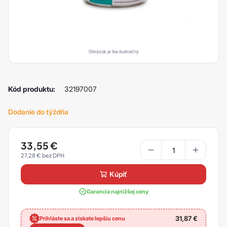
Obrázok je iba ilustračný
Kód produktu:
32197007
Dodanie do týždňa
33,55
€
27,28
€
kúpiť
Garancia najnižšej ceny
31,87
€
Prihláste sa a získate lepšiu cenu