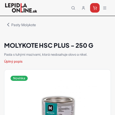
Priemyselné
lepidlá
a
Pasty Molykote
tmely
Loctite
MOLYKOTE HSC PLUS - 250 G
Pasta s tuhými mazivami, ktorá neobsahuje olovo a nikel.
Úplný popis
Novinka