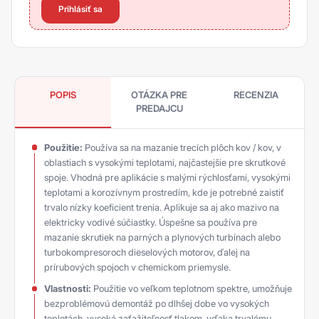
Prihlásiť sa
POPIS
OTÁZKA PRE
RECENZIA
PREDAJCU
Použitie:
Používa sa na mazanie trecích plôch kov / kov, v
oblastiach s vysokými teplotami, najčastejšie pre skrutkové
spoje. Vhodná pre aplikácie s malými rýchlosťami, vysokými
teplotami a korozívnym prostredím, kde je potrebné zaistiť
trvalo nízky koeficient trenia. Aplikuje sa aj ako mazivo na
elektricky vodivé súčiastky. Úspešne sa používa pre
mazanie skrutiek na parných a plynových turbínach alebo
turbokompresoroch dieselových motorov, ďalej na
prírubových spojoch v chemickom priemysle.
Vlastnosti:
Použitie vo veľkom teplotnom spektre, umožňuje
bezproblémovú demontáž po dlhšej dobe vo vysokých
teplotách, vysoká zaťažiteľnosť tlakom, vďaka trvalému