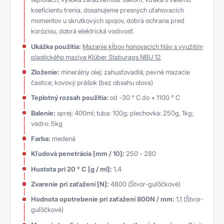
koeficientu trenia, dosahujeme presných uťahovacích
momentov u skrutkových spojov, dobrá ochrana pred
koróziou, dobrá elektrická vodivosť.
Ukážka použitia:
Mazanie kĺbov honovacích hláv s využitím
plastického maziva Klüber Staburags NBU 12
Zloženie:
minerálny olej; zahusťovadlá; pevné mazacie
častice; kovový prášok (bez obsahu olova)
Teplotný rozsah použitia:
od -30 ° C do + 1100 ° C
Balenie:
sprej: 400ml; tuba: 100g; plechovka: 250g, 1kg;
vedro: 5kg
Farba:
medená
Kľudová penetrácia [mm / 10]:
250 - 280
Hustota pri 20 ° C [g / ml]:
1,4
Zvarenie pri zaťažení [N]:
4800 (Štvor-guľôčkové)
Hodnota opotrebenie pri zaťažení 800N / mm:
1,1 (Štvor-
guľôčkové)