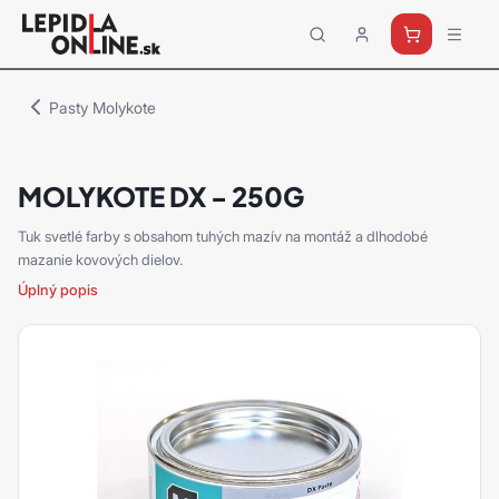
Priemyselné
lepidlá
a
Pasty Molykote
tmely
Loctite
MOLYKOTE DX - 250G
Tuk svetlé farby s obsahom tuhých mazív na montáž a dlhodobé
mazanie kovových dielov.
Úplný popis