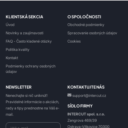
KLIENTSKÁ SEKCIA
O SPOLOČNOSTI
Úvod
Obchodné podmienky
Novinky a zaujímavosti
Spracovanie osobných údajov
FAQ - Často kladené otázky
Cookies
Politika kvality
Kontakt
Podmienky ochrany osobných
údajov
NEWSLETTER
KONTAKTUJTE NÁS
Nenechajte si nič uniknúť!
support@intercut.cz
Pravidelné informácie o akciách,
SÍDLO FIRMY
rady a tipy prednostne na Váš e-
INTERCUT spol. s.r.o.
mail.
Zengrova 469/39
Ostrava-Vítkovice 70300