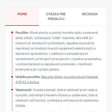
POPIS
OTÁZKA PRE
RECENZIA
PREDAJCU
Použitie:
Klzné plochy a plochy trecieho styku vystavené
silnej záťaži, vyžadujúce "čisté" mazanie, obzvlášť pri
nízkych až stredných rýchlostiach, úspešne sa používa
napríklad na mnohých trecích spojeniach elektrických a
domácich spotrebičov, v balíkoch a kancelárskych
zariadeniach, prístrojoch pracujúcich s vysokou presnosťou,
v potravinárskom a nápojovom priemysle, v textilnom
priemysle a pri výrobe plastov.
Ukážka použitia:
Mazanie dielov na podvozkoch lietadiel
ATR 42 a Airbus
Vlastnosti:
Vysoká nosnosť, dobrá odolnosť proti vode a
vymytie, zabraňuje trhavému kĺzaniu a zadieraniu, dobrá
odolnosť voči korózii, vynikajúca ochrana proti zadieraniu,
čistota.