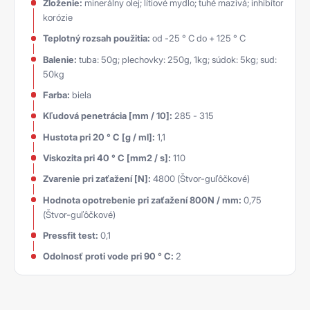
Zloženie:
minerálny olej; lítiové mydlo; tuhé mazivá; inhibítor
korózie
Teplotný rozsah použitia:
od -25 ° C do + 125 ° C
Balenie:
tuba: 50g; plechovky: 250g, 1kg; súdok: 5kg; sud:
50kg
Farba:
biela
Kľudová penetrácia [mm / 10]:
285 - 315
Hustota pri 20 ° C [g / ml]:
1,1
Viskozita pri 40 ° C [mm2 / s]:
110
Zvarenie pri zaťažení [N]:
4800 (Štvor-guľôčkové)
Hodnota opotrebenie pri zaťažení 800N / mm:
0,75
(Štvor-guľôčkové)
Pressfit test:
0,1
Odolnosť proti vode pri 90 ° C:
2