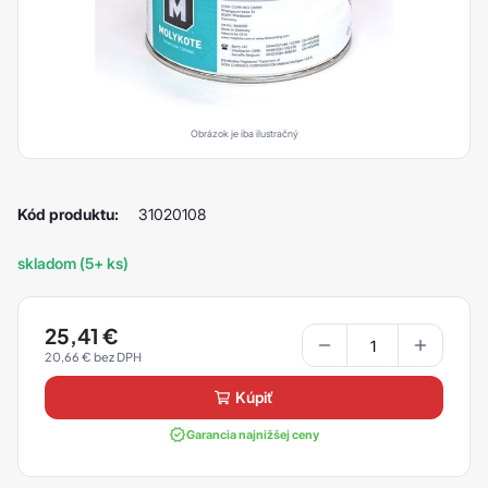
Obrázok je iba ilustračný
Kód produktu:
31020108
skladom (5+ ks)
25,41
€
20,66
€
kúpiť
Garancia najnižšej ceny