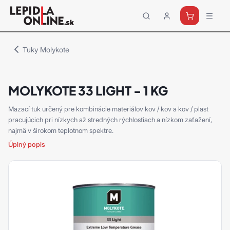
Priemyselné
lepidlá
a
Tuky Molykote
tmely
Loctite
MOLYKOTE 33 LIGHT - 1 KG
Mazací tuk určený pre kombinácie materiálov kov / kov a kov / plast
pracujúcich pri nízkych až stredných rýchlostiach a nízkom zaťažení,
najmä v širokom teplotnom spektre.
Úplný popis