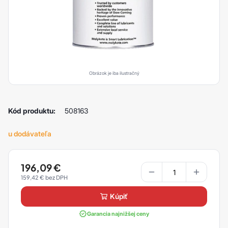
Obrázok je iba ilustračný
Kód produktu:
508163
u dodávateľa
196,09
€
159,42
€
kúpiť
Garancia najnižšej ceny