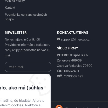
Politika kvality
Kontakt
Podmienky ochrany osobných
údajov
NEWSLETTER
KONTAKTUJTE NÁS
Nenechajte si nič uniknúť!
support@intercut.cz
Pravidelné informácie o akciách,
SÍDLO FIRMY
rady a tipy prednostne na Váš e-
INTERCUT spol. s.r.o.
mail.
Zengrova 469/39
Ostrava-Vítkovice 70300
IČO:
00562491
DIČ:
CZ00562491
Beriem na vedomie
spracovanie osobných údajov
.
lo, ako má (súhlas
Prihlásiť sa k odberu
našli to, čo hľadáte. Aj preto
adaním cookies. Niektoré sú