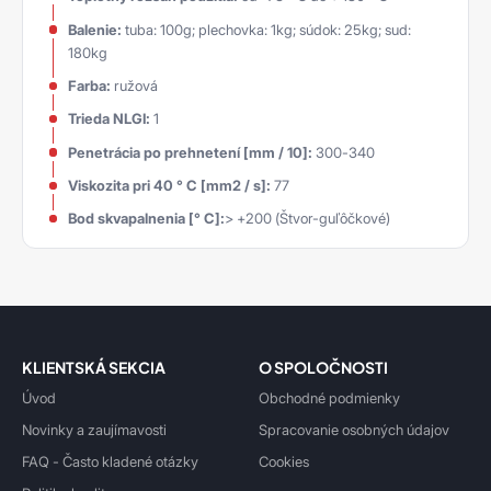
Balenie:
tuba: 100g; plechovka: 1kg; súdok: 25kg; sud:
180kg
Farba:
ružová
Trieda NLGI:
1
Penetrácia po prehnetení [mm / 10]:
300-340
Viskozita pri 40 ° C [mm2 / s]:
77
Bod skvapalnenia [° C]:
> +200 (Štvor-guľôčkové)
KLIENTSKÁ SEKCIA
O SPOLOČNOSTI
Úvod
Obchodné podmienky
Novinky a zaujímavosti
Spracovanie osobných údajov
FAQ - Často kladené otázky
Cookies