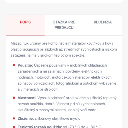
POPIS
OTÁZKA PRE
RECENZIA
PREDAJCU
Mazací tuk určený pre kombinácie materiálov kov / kov a kov /
plast pracujúcich pri nízkych až stredných rýchlostiach a nízkom
zaťažení, najmä v širokom teplotnom spektre.
Použitie:
Úspešne používaný v mobilných chladiacich
zariadeniach a mraziarňach, bovdeny, elektrických
hodinách, motoroch, motorčekoch stieračov, elektrických
spínačov vo vozidlách, fotografickom a optickom vybavenie
a v meracích prístrojoch.
Vlastnosti:
Vysoká odolnosť pred oxidáciou, široký teplotný
rozsah použitia, dobrá účinnosť pri nízkych teplotách,
sloučitelný s mnohými plastmi, odolný voči vode.
Zloženie:
silikónový olej; lítiové mydlo
Teplotný rozsah použitia:
od -73 ° C do + 180 ° C