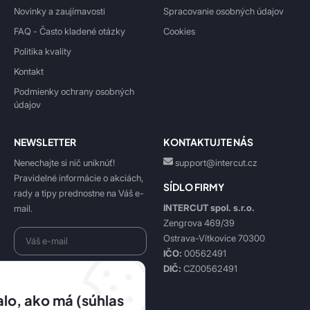
Novinky a zaujímavosti
Spracovanie osobných údajov
FAQ - Často kladené otázky
Cookies
Politika kvality
Kontakt
Podmienky ochrany osobných
údajov
NEWSLETTER
KONTAKTUJTE NÁS
Nenechajte si nič uniknúť!
support@intercut.cz
Pravidelné informácie o akciách,
SÍDLO FIRMY
rady a tipy prednostne na Váš e-
INTERCUT spol. s.r.o.
mail.
Zengrova 469/39
Ostrava-Vítkovice 70300
IČO:
00562491
DIČ:
CZ00562491
Beriem na vedomie
spracovanie osobných údajov
.
lo, ako má (súhlas
Prihlásiť sa k odberu