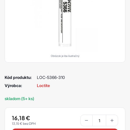
Obrázok je iba ilustračný
Kód produktu:
LOC-5366-310
Výrobca:
Loctite
skladom (5+ ks)
16,18
€
13,15
€