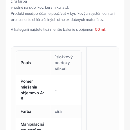
číra farba
vhodné na sklo, kov, keramiku, atď.
Produkt neodporúčame používať v kyslíkových systémoch, ani
pre tesnenie chlóru či iných silno oxidačných materiálov.
V kategórii nájdete tiež menšie balenie s objemom
50 ml
.
1složkový
Popis
acetoxy
silikón
Pomer
miešania
-
objemovo A:
B
Farba
číra
Manipulačná
pevnosť za
-