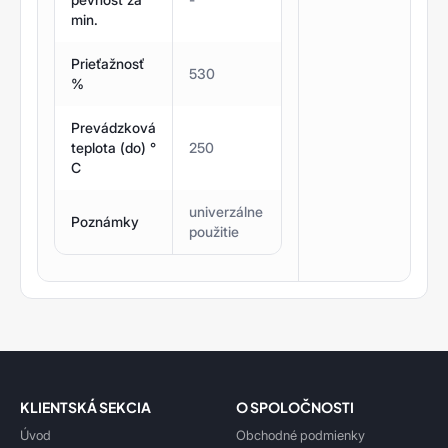
min.
Prieťažnosť
530
%
Prevádzková
teplota (do) °
250
C
univerzálne
Poznámky
použitie
KLIENTSKÁ SEKCIA
O SPOLOČNOSTI
Úvod
Obchodné podmienky