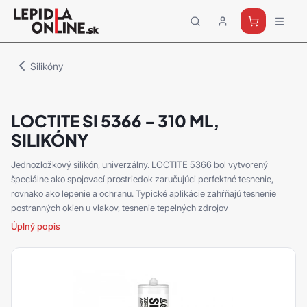
Priemyselné
lepidlá
a
Silikóny
tmely
Loctite
LOCTITE SI 5366 - 310 ML,
SILIKÓNY
Jednozložkový silikón, univerzálny. LOCTITE 5366 bol vytvorený
špeciálne ako spojovací prostriedok zaručujúci perfektné tesnenie,
rovnako ako lepenie a ochranu. Typické aplikácie zahŕňajú tesnenie
postranných okien u vlakov, tesnenie tepelných zdrojov
Úplný popis