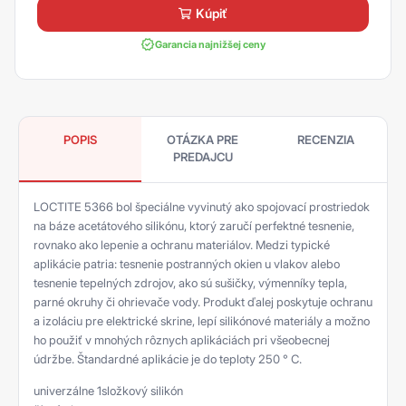
kúpiť
Garancia najnižšej ceny
POPIS
OTÁZKA PRE
RECENZIA
PREDAJCU
LOCTITE 5366 bol špeciálne vyvinutý ako spojovací prostriedok
na báze acetátového silikónu, ktorý zaručí perfektné tesnenie,
rovnako ako lepenie a ochranu materiálov. Medzi typické
aplikácie patria: tesnenie postranných okien u vlakov alebo
tesnenie tepelných zdrojov, ako sú sušičky, výmenníky tepla,
parné okruhy či ohrievače vody. Produkt ďalej poskytuje ochranu
a izoláciu pre elektrické skrine, lepí silikónové materiály a možno
ho použiť v mnohých rôznych aplikáciách pri všeobecnej
údržbe. Štandardné aplikácie je do teploty 250 ° C.
univerzálne 1složkový silikón