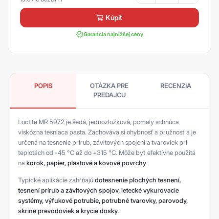
kúpiť
Garancia najnižšej ceny
POPIS
OTÁZKA PRE
RECENZIA
PREDAJCU
Loctite MR 5972 je šedá, jednozložková, pomaly schnúca
viskózna tesniaca pasta. Zachováva si ohybnosť a pružnosť a je
určená na tesnenie prírub, závitových spojení a tvaroviek pri
teplotách od -45 °C až do +315 °C. Môže byť efektívne použitá
na
korok, papier, plastové a kovové povrchy
.
Typické aplikácie zahŕňajú
dotesnenie plochých tesnení,
tesnení prírub a závitových spojov, letecké vykurovacie
systémy, výfukové potrubie, potrubné tvarovky, parovody,
skrine prevodoviek a krycie dosky.