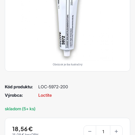
Obrázok je iba ilustračný
Kód produktu:
LOC-5972-200
Výrobca:
Loctite
skladom (5+ ks)
18,56
€
15,09
€