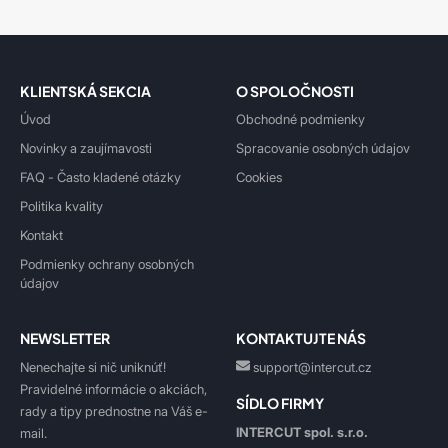
KLIENTSKÁ SEKCIA
O SPOLOČNOSTI
Úvod
Obchodné podmienky
Novinky a zaujímavosti
Spracovanie osobných údajov
FAQ - Často kladené otázky
Cookies
Politika kvality
Kontakt
Podmienky ochrany osobných
údajov
NEWSLETTER
KONTAKTUJTE NÁS
Nenechajte si nič uniknúť!
support@intercut.cz
Pravidelné informácie o akciách,
SÍDLO FIRMY
rady a tipy prednostne na Váš e-
INTERCUT spol. s.r.o.
mail.