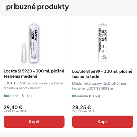
príbuzné produkty
Loctite SI 5920 - 300 ml, plošné
Loctite SI 5699 - 300 ml, plošné
tesnenia medené
tesnenie šedé
LOCTITE 5920 sa používa na vyplnenie
Mechanické opravy, šedý silikón pre
dutiniek a nepravidelností ...
tesnenie. LOCTITE 5699 je ...
skladom (5+ ks)
skladom (5+ ks)
29,40
€
28,25
€
23,90
€
bez DPH
22,97
€
bez DPH
Kúpiť
Kúpiť