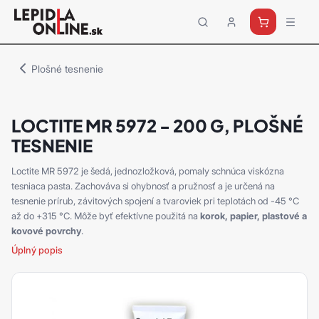
Priemyselné
lepidlá
a
Plošné tesnenie
tmely
Loctite
LOCTITE MR 5972 - 200 G, PLOŠNÉ
TESNENIE
Loctite MR 5972 je šedá, jednozložková, pomaly schnúca viskózna
tesniaca pasta. Zachováva si ohybnosť a pružnosť a je určená na
tesnenie prírub, závitových spojení a tvaroviek pri teplotách od -45 °C
až do +315 °C. Môže byť efektívne použitá na
korok, papier, plastové a
kovové povrchy
.
Úplný popis