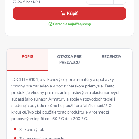
79,90
€
kúpiť
Garancia najnižšej ceny
POPIS
OTÁZKA PRE
RECENZIA
PREDAJCU
LOCTITE 8104 je silikónový olej pre armatúry a upchávky
vhodný pre zariadenia v potravinárskom priemysle. Tento
produkt je vhodný pre mazanie plastových a elastomérových
súčastí (ako sú napr. Armatúry a spoje v rozvodoch teplej i
studenej vody). Je možné ho použiť pre ľahšiu montáž O
kroužků.Typické použitie tohto produktu je v rozmedzí
pracovných teplôt od -50 ° C do +200 ° C.
Silikónový tuk
Tuk na ventily a upchávky