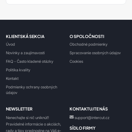
KLIENTSKÁ SEKCIA
O SPOLOČNOSTI
Úvod
Obchodné podmienky
Novinky a zaujímavosti
Spracovanie osobných údajov
FAQ - Často kladené otázky
Cookies
Politika kvality
Kontakt
Podmienky ochrany osobných
údajov
NEWSLETTER
KONTAKTUJTE NÁS
Nenechajte si nič uniknúť!
support@intercut.cz
Pravidelné informácie o akciách,
SÍDLO FIRMY
rady a tipy prednostne na Váš e-