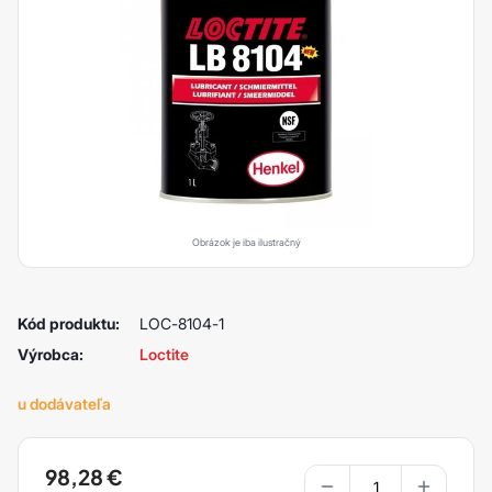
Obrázok je iba ilustračný
Kód produktu:
LOC-8104-1
Výrobca:
Loctite
u dodávateľa
98,28
€