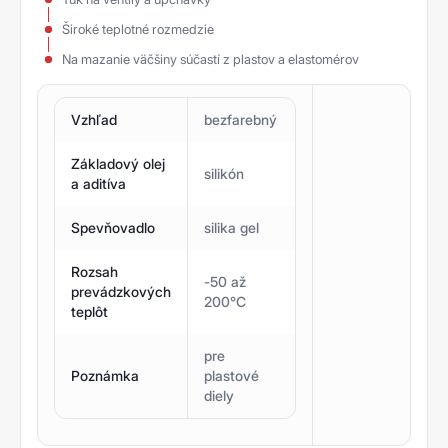
Široké teplotné rozmedzie
Na mazanie väčšiny súčastí z plastov a elastomérov
Vzhľad
bezfarebný
Základový olej
silikón
a aditíva
Spevňovadlo
silika gel
Rozsah
-50 až
prevádzkových
200°C
teplôt
pre
Poznámka
plastové
diely