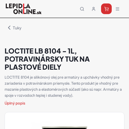
Priemyselné
lepidlá
a
Tuky
tmely
Loctite
LOCTITE LB 8104 - 1L,
POTRAVINÁRSKY TUK NA
PLASTOVÉ DIELY
LOCTITE 8104 je silikónový olej pre armatúry a upchávky vhodný pre
zariadenia v potravinárskom priemysle. Tento produkt je vhodný pre
mazanie plastových a elastomérových súčastí (ako sú napr. Armatúry a
spoje v rozvodoch teplej i studenej vody).
Úplný popis