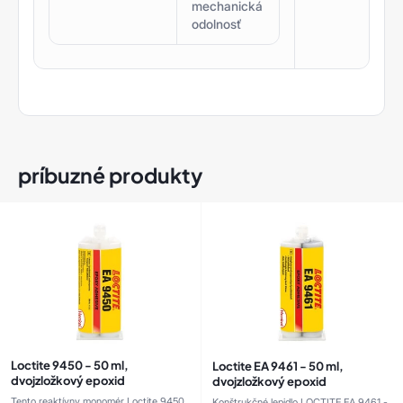
mechanická
odolnosť
príbuzné produkty
Loctite 9450 - 50 ml,
Loctite EA 9461 - 50 ml,
dvojzložkový epoxid
dvojzložkový epoxid
Tento reaktívny monomér Loctite 9450
Konštrukčné lepidlo LOCTITE EA 9461 -