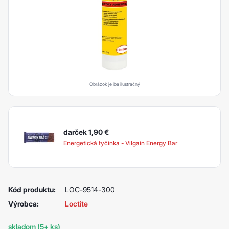
Obrázok je iba ilustračný
darček 1,90
€
Energetická tyčinka - Vilgain Energy Bar
Kód produktu:
LOC-9514-300
Výrobca:
Loctite
skladom (5+ ks)