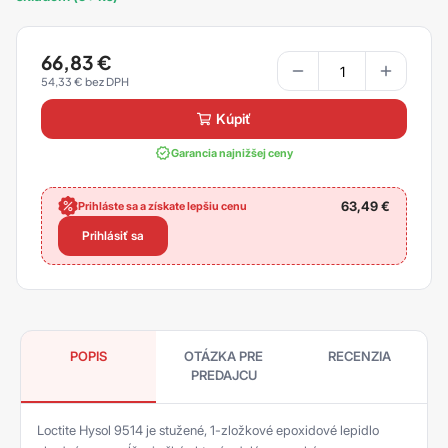
66,83
€
54,33
€
kúpiť
Garancia najnižšej ceny
63,49
€
Prihláste sa a získate lepšiu cenu
Prihlásiť sa
POPIS
OTÁZKA PRE
RECENZIA
PREDAJCU
Loctite Hysol 9514 je stužené, 1-zložkové epoxidové lepidlo