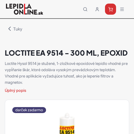
Priemyselné
lepidlá
a
Tuky
tmely
Loctite
LOCTITE EA 9514 - 300 ML, EPOXID
Loctite Hysol 9514 je stužené, 1-zložkové epoxidové lepidlo vhodné pre
vypĺňanie škár, ktoré odoláva vysokým prevádzkovým teplotám.
Vhodné pre aplikácie vyžadujúce tuhosť, ako je lepenie filtrov a
magnetov.
Úplný popis
darček zadarmo