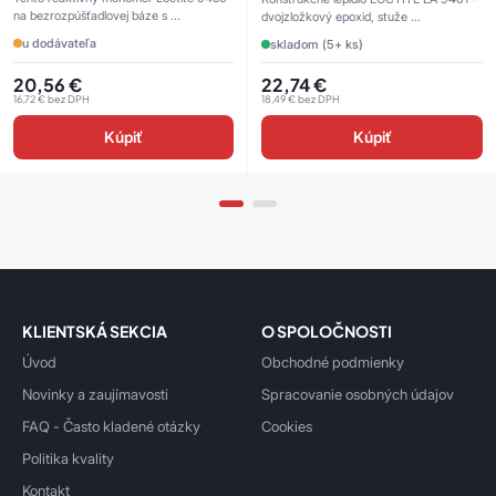
na bezrozpúšťadlovej báze s ...
dvojzložkový epoxid, stuže ...
u dodávateľa
skladom (5+ ks)
20,56
€
22,74
€
16,72
€
bez DPH
18,49
€
bez DPH
Kúpiť
Kúpiť
KLIENTSKÁ SEKCIA
O SPOLOČNOSTI
Úvod
Obchodné podmienky
Novinky a zaujímavosti
Spracovanie osobných údajov
FAQ - Často kladené otázky
Cookies
Politika kvality
Kontakt