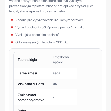
vhodné pre vypĺňanie škár, ktoré odoláva vysokým
prevádzkovým teplotám. Vhodné pre aplikácie vyžadujúce
tuhosť, ako je lepenie filtrov a magnetov.
Vhodné pre vytvrdzovanie indukčným ohrevom
Vysoká odolnosť voči lúpanie a pevnosť v šmyku
Vynikajúca chemická odolnosť
Odoláva vysokým teplotám (200 ° C)
1 zložkový
Technológie
epoxid
Farba zmesi
šedá
Viskozita v Pa*s
45
Zmiešavací
-
pomer objemovo
Doba