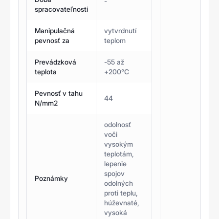
-
spracovateľnosti
Manipulačná
vytvrdnutí
pevnosť za
teplom
Prevádzková
-55 až
teplota
+200°C
Pevnosť v tahu
44
N/mm2
odolnosť
voči
vysokým
teplotám,
lepenie
spojov
Poznámky
odolných
proti teplu,
húževnaté,
vysoká