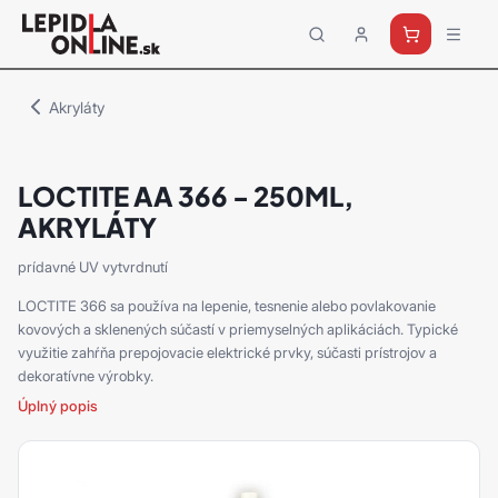
Priemyselné
lepidlá
a
Akryláty
tmely
Loctite
LOCTITE AA 366 - 250ML,
AKRYLÁTY
prídavné UV vytvrdnutí
LOCTITE 366 sa používa na lepenie, tesnenie alebo povlakovanie
kovových a sklenených súčastí v priemyselných aplikáciách. Typické
využitie zahŕňa prepojovacie elektrické prvky, súčasti prístrojov a
dekoratívne výrobky.
Úplný popis