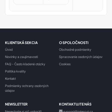
KLIENTSKÁ SEKCIA
O SPOLOČNOSTI
Úvod
Obchodné podmienky
Novinky a zaujímavosti
Spracovanie osobných údajov
FAQ - Často kladené otázky
Cookies
Politika kvality
Kontakt
Podmienky ochrany osobných
údajov
NEWSLETTER
KONTAKTUJTE NÁS
Nenechajte si nič uniknúť!
support@intercut.cz