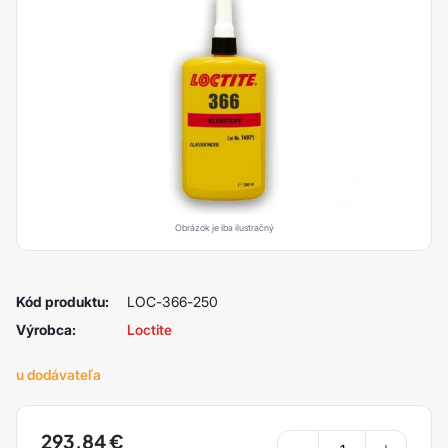
Obrázok je iba ilustračný
Kód produktu:
LOC-366-250
Výrobca:
Loctite
u dodávateľa
293,84
€