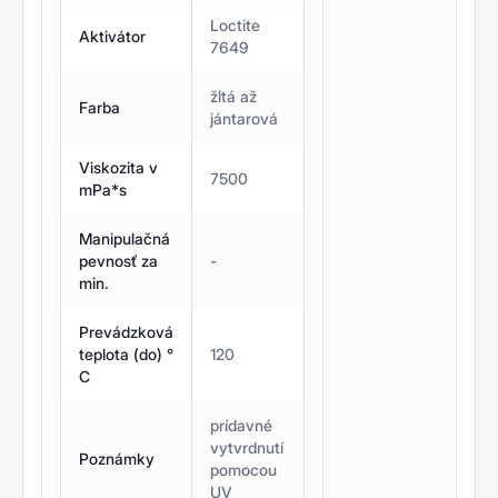
Loctite
Aktivátor
7649
žltá až
Farba
jántarová
Viskozita v
7500
mPa*s
Manipulačná
pevnosť za
-
min.
Prevádzková
teplota (do) °
120
C
prídavné
vytvrdnutí
Poznámky
pomocou
UV