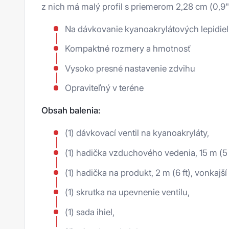
Ms polyméry
z nich má malý profil s priemerom 2,28 cm (0,9"
UV lepidlá
Na dávkovanie kyanoakrylátových lepid
Zmesi proti oderu
Kompaktné rozmery a hmotnosť
Mazivá proti zadretiu
Vysoko presné nastavenie zdvihu
Oleje a suché filmy
Opraviteľný v teréne
Tuky
Obsah balenia:
Úprava povrchu
(1) dávkovací ventil na kyanoakryláty,
Príslušenstvo
(1) hadička vzduchového vedenia, 15 m (5 ft
Loxeal
(1) hadička na produkt, 2 m (6 ft), vonkaj
(1) skrutka na upevnenie ventilu,
Den Braven
Tesnenie závitov
(1) sada ihiel,
3M
Zaisťovač závitov
Mamut Glue