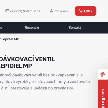
support@intercut.cz
Přihlášení
0,00
€
ov
Recenzie
Kontakt
 lepidiel MP
 DÁVKOVACÍ VENTIL
EPIDIEL MP
ánový dávkovací ventil bez odkvapkávania je
rylátové výrobky, zaisťovacie hmoty a zaisťovače
čistí, prestavuje a uvádza do prevádzky.