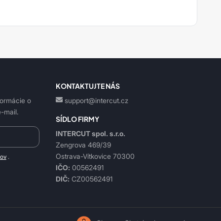
KONTAKTUJTE NÁS
formácie o
support@intercut.cz
-mail.
SÍDLO FIRMY
INTERCUT spol. s.r.o.
Zengrova 469/39
Ostrava-Vítkovice 70300
jov
.
IČO:
00562491
DIČ:
CZ00562491