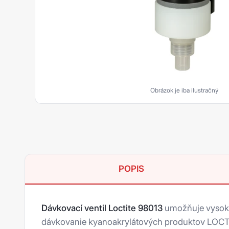
Upevňovanie
Tesnenie rúrkových závitov
Plošné tesnenie
Epoxidy
Aktivátory a Primery
Obrázok je iba ilustračný
Hybridy
Kovom plnené tmely
Akryláty
POPIS
Silikóny
Čističe
Dávkovací ventil Loctite 98013
umožňuje vysoko
Polyuretány
dávkovanie kyanoakrylátových produktov LOCTIT