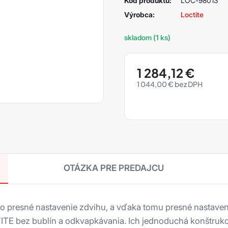
Kód produktu:
LOC-98013
Výrobca:
Loctite
skladom (1 ks)
1 284,12
€
1 044,00
€
OTÁZKA PRE PREDAJCU
 presné nastavenie zdvihu, a vďaka tomu presné nastave
E bez bublín a odkvapkávania. Ich jednoduchá konštrukcia