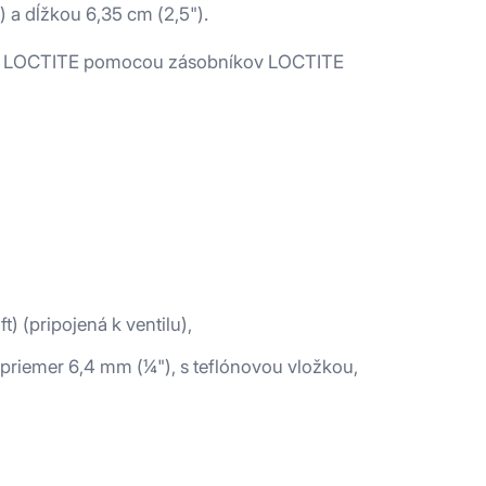
) a dĺžkou 6,35 cm (2,5").
iel LOCTITE pomocou zásobníkov LOCTITE
) (pripojená k ventilu),
ší priemer 6,4 mm (¼"), s teflónovou vložkou,