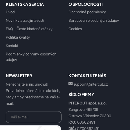
KLIENTSKÁ SEKCIA
O SPOLOČNOSTI
Úvod
Obchodné podmienky
Novinky a zaujímavosti
Spracovanie osobných údajov
FAQ - Často kladené otázky
Cookies
Politika kvality
Kontakt
Podmienky ochrany osobných
údajov
NEWSLETTER
KONTAKTUJTE NÁS
Nenechajte si nič uniknúť!
support@intercut.cz
Pravidelné informácie o akciách,
SÍDLO FIRMY
rady a tipy prednostne na Váš e-
INTERCUT spol. s.r.o.
mail.
Zengrova 469/39
Ostrava-Vítkovice 70300
IČO:
00562491
DIČ:
CZ00562491
Beriem na vedomie