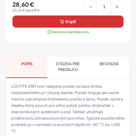
28,60
€
23,25
€
kúpiť
Garancia najnižšej ceny
POPIS
OTÁZKA PRE
RECENZIA
PREDAJCU
LOCTITE 8191 tvorí nalepený povlak na báze sírnika
molybdeničitého pri izbovej teplote. Povlak funguje ako suché
mazivo zabraňujúce hromadeniu prachu a špiny. Povlak vytvára
ideálny klzný povrch pre voľný pohyb pántov, šmýkačiek v
dopravníkových systémoch a pod. Taktiež umožňuje
protikoróznu ochranu kovových povrchov. Typické použitie tohto
produktu je v rozmedzí pracovných teplôt od -40 ° C do +340
°C