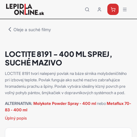
Priemyselné
lepidlá
a
Oleje a suché filmy
tmely
Loctite
LOCTITE 8191 - 400 ML SPREJ,
SUCHÉ MAZIVO
LOCTITE 8191 tvorí nalepený povlak na báze sírnika molybdeničitého
pri izbovej teplote. Povlak funguje ako suché mazivo zabraňujúce
hromadeniu prachu a špiny. Povlak vytvára ideálny klzný povrch pre
voľný pohyb pántov, šmýkačiek v dopravníkových systémoch a pod.
ALTERNATIVA:
Molykote Powder Spray - 400 ml
nebo
Metaflux 70-
83 - 400 ml
Úplný popis