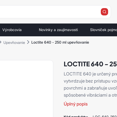
e
Výrobcovia
Novinky a zaujímavosti
Slovníček pojm
Loctite 640 - 250 ml upevňovanie
Upevňovanie
LOCTITE 640 - 
LOCTITE 640 je určený pre
vytvrdzuje bez prístupu v
povrchmi a zabraňuje uvoľn
spôsobené vibráciami a ot
Úplný popis
Kód produktu:
LOC-640-250