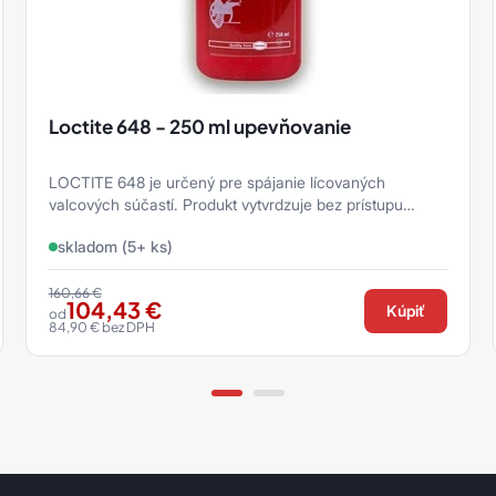
Loctite 648 - 250 ml upevňovanie
LOCTITE 648 je určený pre spájanie lícovaných
valcových súčastí. Produkt vytvrdzuje bez prístupu
vzduchu v škáre medzi lepenými ko ...
skladom (5+ ks)
160,66
€
104,43
€
Kúpiť
od
84,90
€
bez DPH