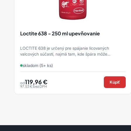
siapro
Príslušenstvo
siarad
siarexx
Loctite 638 - 250 ml upevňovanie
siarol
LOCTITE 638 je určený pre spájanie lícovaných
siaspeed
valcových súčastí, najmä tam, kde špára môže
dosiahnuť až 0.25 mm a kde je požadovan ...
siasponge
skladom (5+ ks)
siastrip
119,96
€
Kúpiť
od
97,53
€
bez DPH
siavlies
siawat
Ostatní