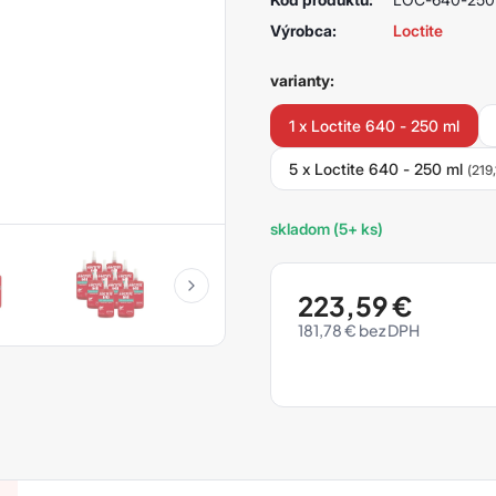
Výrobca:
Loctite
varianty:
1 x Loctite 640 - 250 ml
5 x Loctite 640 - 250 ml
(219
skladom (5+ ks)
223,59
€
181,78
€