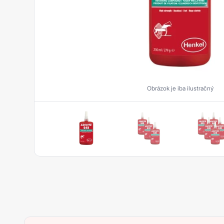
Upevňovanie
Tesnenie rúrkových závitov
Plošné tesnenie
Epoxidy
Aktivátory a Primery
Obrázok je iba ilustračný
Hybridy
Kovom plnené tmely
Akryláty
Silikóny
Čističe
Polyuretány