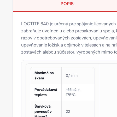
Ms polyméry
POPIS
UV lepidlá
Zmesi proti oderu
LOCTITE 640 je určený pre spájanie lícovaných
zabraňuje uvoľneniu alebo presakovaniu spoja, k
Mazivá proti zadretiu
rázov v opotrebovaných zostavách, upevňovanie 
upevňovanie ložísk a objímok v telesách a na h
Oleje a suché filmy
zostavách alebou súčasťou vyrobených mimo to
Tuky
Úprava povrchu
Maximálna
0,1 mm
Príslušenstvo
škára
Loxeal
Prevádzková
-55 až +
teplota
175°C
Den Braven
Tesnenie závitov
Šmyková
3M
Zaisťovač závitov
Mamut Glue
pevnosť v
22
N/mm2