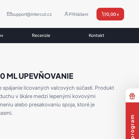
support@intercut.cz
Přihlášení
0,00
€
ov
Recenzie
Kontakt
250 ML UPEVŇOVANIE
 spájanie lícovaných valcových súčastí. Produkt
zduchu v škáre medzi lepenými kovovými
eniu alebo presakovaniu spoja, ktoré je
rasmi.