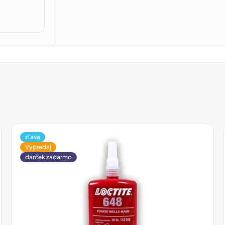
zľava
Výpredaj
darček zadarmo