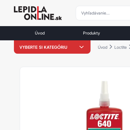
vyhľadávani
vyhľadávanie
Priemyselné
lepidlá
Úvod
Produkty
a
tmely
VYBERTE SI KATEGÓRIU
Úvod
Loctite
Loctite
LOCTITE VÝPREDAJ %
Loxeal -15 %
Weicon -15 %
Loctite
Zaisťovanie závitov
Sekundové lepidlá