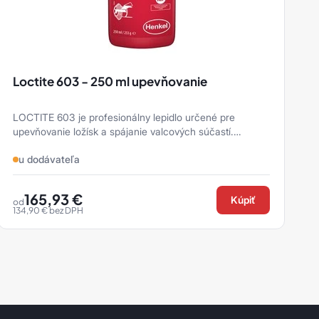
Loctite 603 - 250 ml upevňovanie
LOCTITE 603 je profesionálny lepidlo určené pre
L
upevňovanie ložísk a spájanie valcových súčastí.
v
Produkt vytvrdzuje bez prístupu v ...
r
u dodávateľa
165,93
€
Kúpiť
od
134,90
€
bez DPH
1