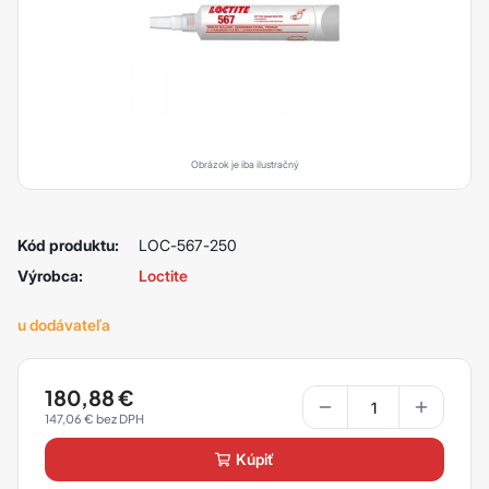
Obrázok je iba ilustračný
Kód produktu:
LOC-567-250
Výrobca:
Loctite
u dodávateľa
180,88
€
147,06
€
kúpiť