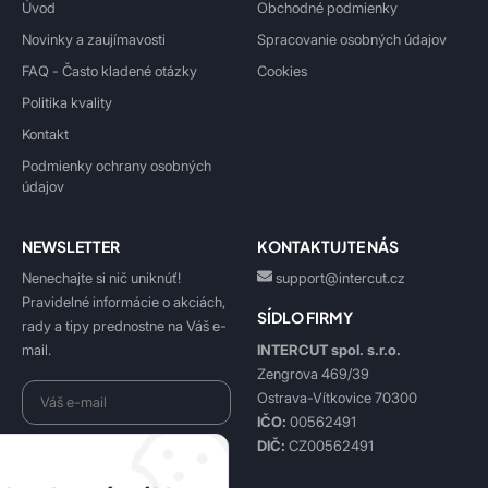
Úvod
Obchodné podmienky
Novinky a zaujímavosti
Spracovanie osobných údajov
FAQ - Často kladené otázky
Cookies
Politika kvality
Kontakt
Podmienky ochrany osobných
údajov
NEWSLETTER
KONTAKTUJTE NÁS
Nenechajte si nič uniknúť!
support@intercut.cz
Pravidelné informácie o akciách,
SÍDLO FIRMY
rady a tipy prednostne na Váš e-
INTERCUT spol. s.r.o.
mail.
Zengrova 469/39
Ostrava-Vítkovice 70300
IČO:
00562491
DIČ:
CZ00562491
Beriem na vedomie
spracovanie osobných údajov
.