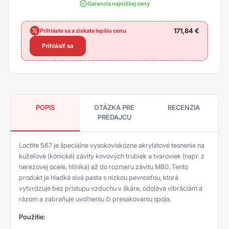
Garancia najnižšej ceny
171,84
€
Prihláste sa a získate lepšiu cenu
Prihlásiť sa
POPIS
OTÁZKA PRE
RECENZIA
PREDAJCU
Loctite 567 je špeciálne vysokoviskózne akrylátové tesnenie na
kužeľové (kónické) závity kovových trubiek a tvaroviek (napr. z
nerezovej ocele, hliníka) až do rozmeru závitu M80. Tento
produkt je hladká sivá pasta s nízkou pevnosťou, ktorá
vytvrdzuje bez prístupu vzduchu v škáre, odoláva vibráciám a
rázom a zabraňuje uvoľneniu či presakovaniu spoja.
Použitie: