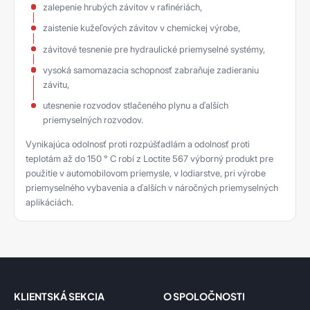
zalepenie hrubých závitov v rafinériách,
zaistenie kužeľových závitov v chemickej výrobe,
závitové tesnenie pre hydraulické priemyselné systémy,
vysoká samomazacia schopnosť zabraňuje zadieraniu
závitu,
utesnenie rozvodov stlačeného plynu a ďalších
priemyselných rozvodov.
Vynikajúca odolnosť proti rozpúšťadlám a odolnosť proti
teplotám až do 150 ° C robí z Loctite 567 výborný produkt pre
použitie v automobilovom priemysle, v lodiarstve, pri výrobe
priemyselného vybavenia a ďalších v náročných priemyselných
aplikáciách.
KLIENTSKÁ SEKCIA
O SPOLOČNOSTI