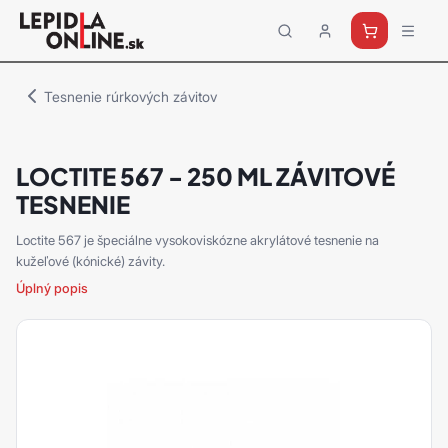
Priemyselné
lepidlá
a
Tesnenie rúrkových závitov
tmely
Loctite
LOCTITE 567 - 250 ML ZÁVITOVÉ
TESNENIE
Loctite 567 je špeciálne vysokoviskózne akrylátové tesnenie na
kužeľové (kónické) závity.
Úplný popis