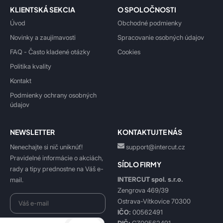
KLIENTSKÁ SEKCIA
O SPOLOČNOSTI
Úvod
Obchodné podmienky
Novinky a zaujímavosti
Spracovanie osobných údajov
FAQ - Často kladené otázky
Cookies
Politika kvality
Kontakt
Podmienky ochrany osobných
údajov
NEWSLETTER
KONTAKTUJTE NÁS
Nenechajte si nič uniknúť!
support@intercut.cz
Pravidelné informácie o akciách,
SÍDLO FIRMY
rady a tipy prednostne na Váš e-
INTERCUT spol. s.r.o.
mail.
Zengrova 469/39
Ostrava-Vítkovice 70300
IČO:
00562491
DIČ:
CZ00562491
Beriem na vedomie