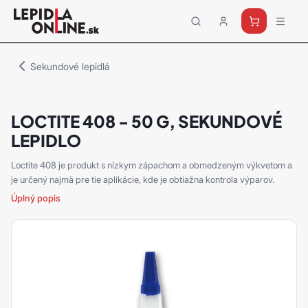
Priemyselné
lepidlá
a
Sekundové lepidlá
tmely
Loctite
LOCTITE 408 - 50 G, SEKUNDOVÉ
LEPIDLO
Loctite 408 je produkt s nízkym zápachom a obmedzeným výkvetom a
je určený najmä pre tie aplikácie, kde je obtiažna kontrola výparov.
Úplný popis