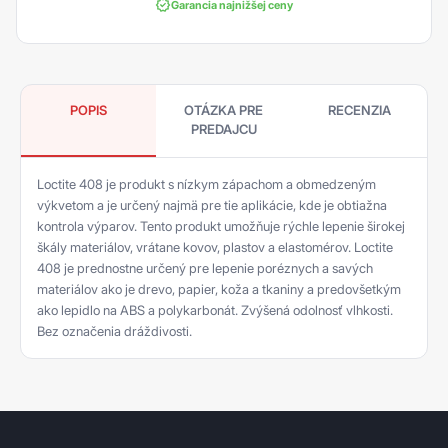
Garancia najnižšej ceny
POPIS
OTÁZKA PRE
RECENZIA
PREDAJCU
Loctite 408 je produkt s nízkym zápachom a obmedzeným
výkvetom a je určený najmä pre tie aplikácie, kde je obtiažna
kontrola výparov. Tento produkt umožňuje rýchle lepenie širokej
škály materiálov, vrátane kovov, plastov a elastomérov. Loctite
408 je prednostne určený pre lepenie poréznych a savých
materiálov ako je drevo, papier, koža a tkaniny a predovšetkým
ako lepidlo na ABS a polykarbonát. Zvýšená odolnosť vlhkosti.
Bez označenia dráždivosti.