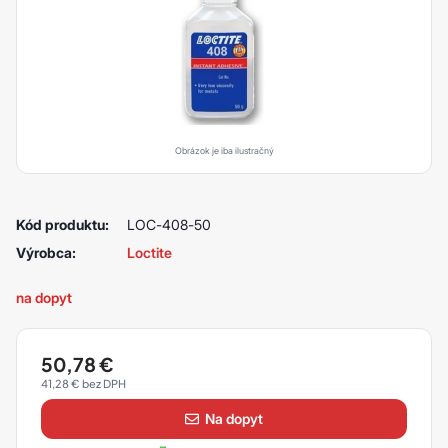
Obrázok je iba ilustračný
Kód produktu:
LOC-408-50
Výrobca:
Loctite
na dopyt
50,78
€
41,28
€
na dopyt