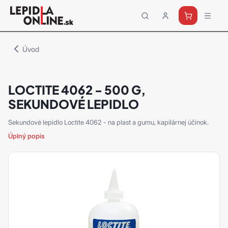
Priemyselné
lepidlá
a
Úvod
tmely
Loctite
LOCTITE 4062 - 500 G,
SEKUNDOVÉ LEPIDLO
Sekundové lepidlo Loctite 4062 - na plast a gumu, kapilárnej účinok.
Úplný popis