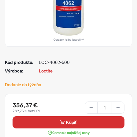
Obrázok je iba ilustračný
Kód produktu:
LOC-4062-500
Výrobca:
Loctite
Dodanie do týždňa
356,37
€
289,73
€
kúpiť
Garancia najnižšej ceny