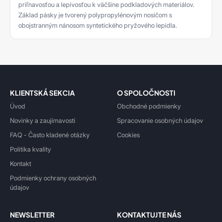
priľnavosťou a lepivosťou k väčšine podkladových materiálov.
Základ pásky je tvorený polypropylénovým nosičom s
obojstranným nánosom syntetického pryžového lepidla.
KLIENTSKÁ SEKCIA
O SPOLOČNOSTI
Úvod
Obchodné podmienky
Novinky a zaujímavosti
Spracovanie osobných údajov
FAQ - Často kladené otázky
Cookies
Politika kvality
Kontakt
Podmienky ochrany osobných
údajov
NEWSLETTER
KONTAKTUJTE NÁS