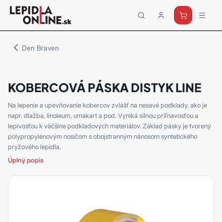
Priemyselné
lepidlá
a
Den Braven
tmely
Loctite
KOBERCOVÁ PÁSKA DISTYK LINE
Na lepenie a upevňovanie kobercov zvlášť na nesavé podklady, ako je
napr. dlažba, linoleum, umakart a pod. Vyniká silnou priľnavosťou a
lepivosťou k väčšine podkladových materiálov. Základ pásky je tvorený
polypropylénovým nosičom s obojstranným nánosom syntetického
pryžového lepidla.
Úplný popis