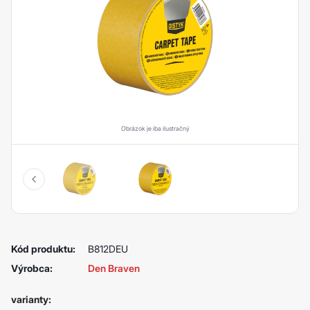
Obrázok je iba ilustračný
Kód produktu:
B812DEU
Výrobca:
Den Braven
varianty: