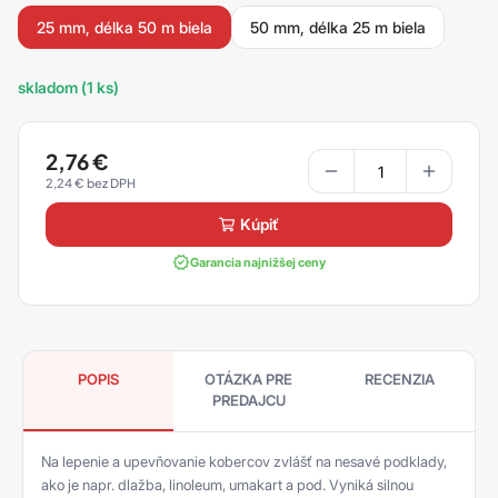
25 mm, délka 50 m biela
50 mm, délka 25 m biela
skladom (1 ks)
2,76
€
2,24
€
kúpiť
Garancia najnižšej ceny
POPIS
OTÁZKA PRE
RECENZIA
PREDAJCU
Na lepenie a upevňovanie kobercov zvlášť na nesavé podklady,
ako je napr. dlažba, linoleum, umakart a pod. Vyniká silnou