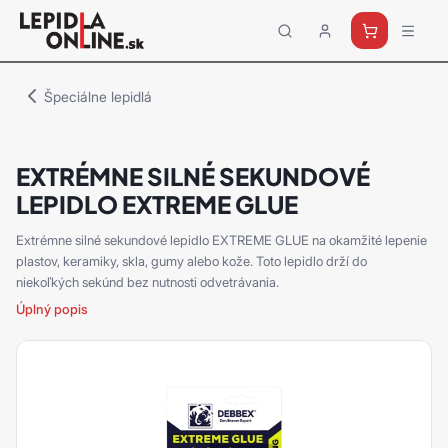
Priemyselné
lepidlá
a
Špeciálne lepidlá
tmely
Loctite
EXTRÉMNE SILNÉ SEKUNDOVÉ
LEPIDLO EXTREME GLUE
Extrémne silné sekundové lepidlo EXTREME GLUE na okamžité lepenie
plastov, keramiky, skla, gumy alebo kože. Toto lepidlo drží do
niekoľkých sekúnd bez nutnosti odvetrávania.
Úplný popis