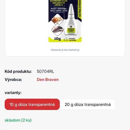
Obrázok je iba ilustračný
Kód produktu:
50704RL
Výrobca:
Den Braven
varianty:
10 g dóza transparentná
20 g dóza transparentná
skladom (2 ks)