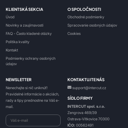
KLIENTSKÁ SEKCIA
O SPOLOČNOSTI
Úvod
Obchodné podmienky
Novinky a zaujímavosti
Spracovanie osobných údajov
FAQ - Často kladené otázky
Cookies
Politika kvality
Kontakt
Podmienky ochrany osobných
údajov
NEWSLETTER
KONTAKTUJTE NÁS
Nenechajte si nič uniknúť!
support@intercut.cz
Pravidelné informácie o akciách,
SÍDLO FIRMY
rady a tipy prednostne na Váš e-
INTERCUT spol. s.r.o.
mail.
Zengrova 469/39
Ostrava-Vítkovice 70300
IČO:
00562491