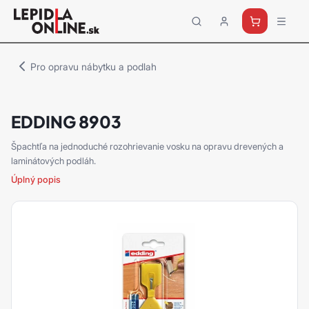
Priemyselné
lepidlá
a
Pro opravu nábytku a podlah
tmely
Loctite
EDDING 8903
Špachtľa na jednoduché rozohrievanie vosku na opravu drevených a
laminátových podláh.
Úplný popis