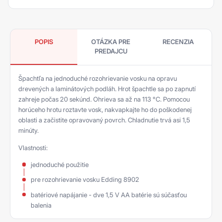
POPIS
OTÁZKA PRE
RECENZIA
PREDAJCU
Špachtľa na jednoduché rozohrievanie vosku na opravu
drevených a laminátových podláh. Hrot špachtle sa po zapnutí
zahreje počas 20 sekúnd. Ohrieva sa až na 113 °C. Pomocou
horúceho hrotu roztavte vosk, nakvapkajte ho do poškodenej
oblasti a začistite opravovaný povrch. Chladnutie trvá asi 1,5
minúty.
Vlastnosti:
jednoduché použitie
pre rozohrievanie vosku Edding 8902
batériové napájanie - dve 1,5 V AA batérie sú súčasťou
balenia