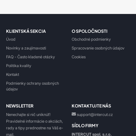
KLIENTSKÁ SEKCIA
O SPOLOČNOSTI
Úvod
Obchodné podmienky
Novinky a zaujímavosti
Spracovanie osobných údajov
FAQ - Často kladené otázky
Cookies
Politika kvality
Kontakt
Podmienky ochrany osobných
údajov
NEWSLETTER
KONTAKTUJTE NÁS
Nenechajte si nič uniknúť!
support@intercut.cz
Pravidelné informácie o akciách,
SÍDLO FIRMY
rady a tipy prednostne na Váš e-
INTERCUT spol. s.r.o.
mail.