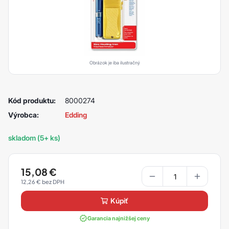
Obrázok je iba ilustračný
Kód produktu:
8000274
Výrobca:
Edding
skladom (5+ ks)
15,08
€
12,26
€
kúpiť
Garancia najnižšej ceny