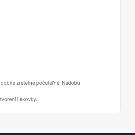
nádobke zreteľne počuteľné. Nádobu
vorení liekovky.