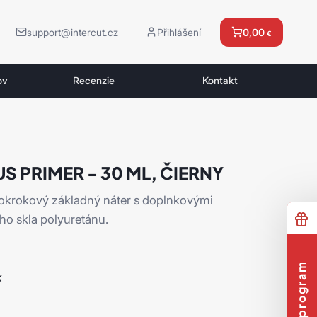
support@intercut.cz
Přihlášení
0,00
€
ov
Recenzie
Kontakt
US PRIMER - 30 ML, ČIERNY
okrokový základný náter s doplnkovými
ho skla polyuretánu.
K