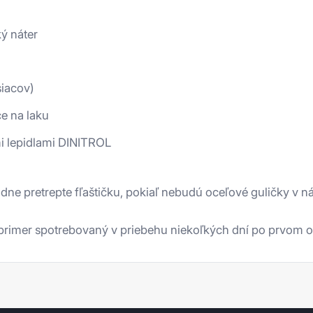
ý náter
siacov)
e na laku
i lepidlami DINITROL
ne pretrepte fľaštičku, pokiaľ nebudú oceľové guličky v 
 primer spotrebovaný v priebehu niekoľkých dní po prvom ot