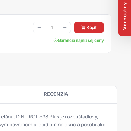
Vernostný program
kúpiť
Garancia najnižšej ceny
RECENZIA
retánu. DINITROL 538 Plus je rozpúšťadlový,
ickým povrchom a lepidlom na okno a pôsobí ako