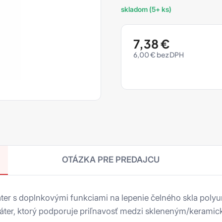
skladom (5+ ks)
7,38
€
6,00
€
OTÁZKA PRE PREDAJCU
er s doplnkovými funkciami na lepenie čelného skla polyu
 náter, ktorý podporuje priľnavosť medzi skleneným/keram