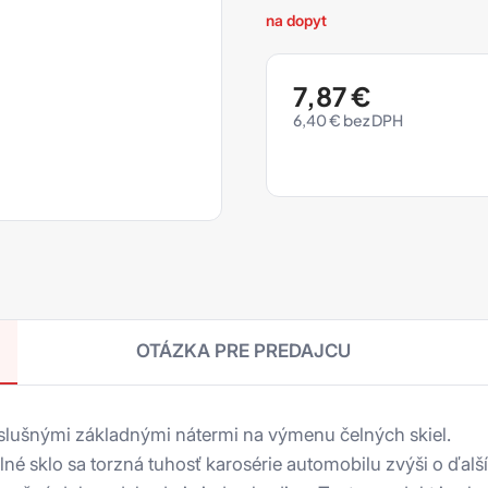
na dopyt
7,87
€
6,40
€
OTÁZKA PRE PREDAJCU
lušnými základnými nátermi na výmenu čelných skiel.
lné sklo sa torzná tuhosť karosérie automobilu zvýši o ďa