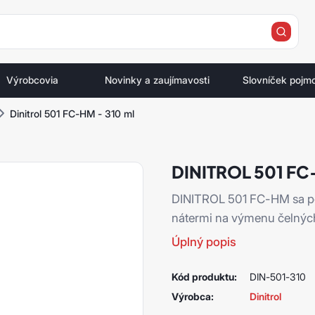
e
Výrobcovia
Novinky a zaujímavosti
Slovníček pojm
Dinitrol 501 FC-HM - 310 ml
DINITROL 501 FC
DINITROL 501 FC-HM sa po
nátermi na výmenu čelných
Úplný popis
Kód produktu:
DIN-501-310
Výrobca:
Dinitrol