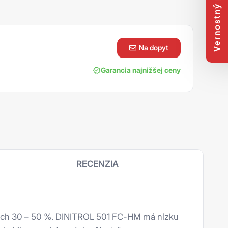
Vernostný program
na dopyt
Garancia najnižšej ceny
RECENZIA
lších 30 – 50 %. DINITROL 501 FC-HM má nízku