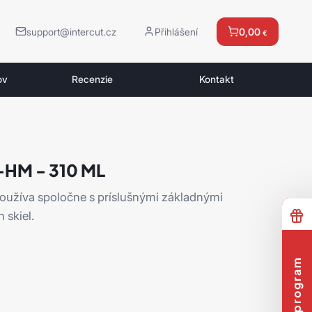
support@intercut.cz
Přihlášení
0,00
€
ov
Recenzie
Kontakt
-HM - 310 ML
užíva spoločne s príslušnými základnými
 skiel.