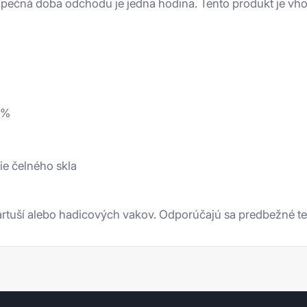
pečná doba odchodu je jedna hodina. Tento produkt je vho
 %
e čelného skla
tuší alebo hadicových vakov. Odporúčajú sa predbežné te