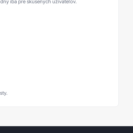
dný iba pre skúsených užívateľov.
sty.