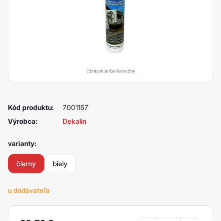
Obrázok je iba ilustračný
Kód produktu:
7001157
Výrobca:
Dekalin
varianty:
čierny
biely
u dodávateľa