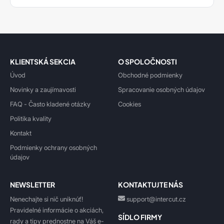
KLIENTSKÁ SEKCIA
O SPOLOČNOSTI
Úvod
Obchodné podmienky
Novinky a zaujímavosti
Spracovanie osobných údajov
FAQ - Často kladené otázky
Cookies
Politika kvality
Kontakt
Podmienky ochrany osobných
údajov
NEWSLETTER
KONTAKTUJTE NÁS
Nenechajte si nič uniknúť!
support@intercut.cz
Pravidelné informácie o akciách,
SÍDLO FIRMY
rady a tipy prednostne na Váš e-