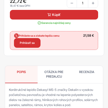
22,72
€
18,47
€
kúpiť
Garancia najnižšej ceny
21,58
€
Prihláste sa a získate lepšiu cenu
Prihlásiť sa
POPIS
OTÁZKA PRE
RECENZIA
PREDAJCU
Konštrukčné lepidlo Dekasyl MS-5 značky Dekalin s vysokou
počiatočnou pevnosťou je vhodné na lepenie polyesterových
dielov na železné rámy, hliníkových rohových profilov, solárnych
panelov, satelitov, rámov, krytov kolies a pod.