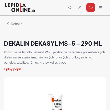
Priemyselné
lepidlá
a
Dekalin
tmely
Loctite
DEKALIN DEKASYL MS-5 - 290 ML
Konštrukčné lepidlo Dekasyl MS-5 je vhodné na lepenie polyesterových
dielov na železné rámy, hliníkových rohových profilov, solárnych
panelov, satelitov, rámov, krytov kolies a pod.
Úplný popis