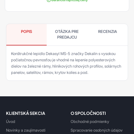
Garancia najnižšej ceny
POPIS
OTÁZKA PRE
RECENZIA
PREDAJCU
Konštrukčné lepidlo Dekasyl MS-5 značky Dekalin s vysokou
počiatočnou pevnosťou je vhodné na lepenie polyesterových
dielov na železné rámy, hliníkových rohových profilov, solárnych
panelov, satelitov, rámov, krytov kolies a pod.
KLIENTSKÁ SEKCIA
O SPOLOČNOSTI
Úvod
Obchodné podmienky
Novinky a zaujímavosti
Spracovanie osobných údajov