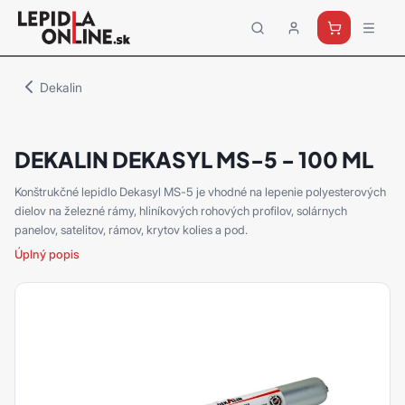
Priemyselné
lepidlá
a
Dekalin
tmely
Loctite
DEKALIN DEKASYL MS-5 - 100 ML
Konštrukčné lepidlo Dekasyl MS-5 je vhodné na lepenie polyesterových
dielov na železné rámy, hliníkových rohových profilov, solárnych
panelov, satelitov, rámov, krytov kolies a pod.
Úplný popis