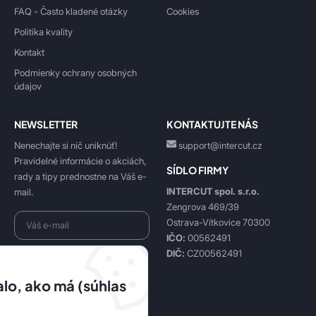
FAQ - Často kladené otázky
Cookies
Politika kvality
Kontakt
Podmienky ochrany osobných
údajov
NEWSLETTER
KONTAKTUJTE NÁS
Nenechajte si nič uniknúť!
support@intercut.cz
Pravidelné informácie o akciách,
SÍDLO FIRMY
rady a tipy prednostne na Váš e-
INTERCUT spol. s.r.o.
mail.
Zengrova 469/39
Ostrava-Vítkovice 70300
IČO:
00562491
DIČ:
CZ00562491
Beriem na vedomie
spracovanie osobných údajov
.
lo, ako má (súhlas
Prihlásiť sa k odberu