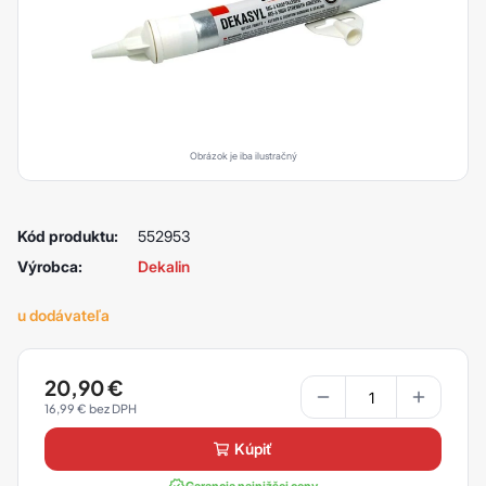
Obrázok je iba ilustračný
Kód produktu:
552953
Výrobca:
Dekalin
u dodávateľa
20,90
€
16,99
€
kúpiť