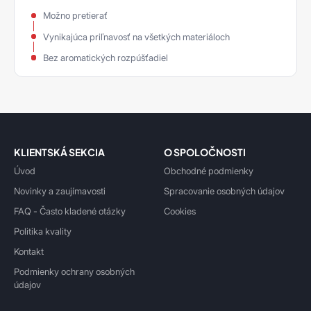
Možno pretierať
Vynikajúca priľnavosť na všetkých materiáloch
Bez aromatických rozpúšťadiel
KLIENTSKÁ SEKCIA
O SPOLOČNOSTI
Úvod
Obchodné podmienky
Novinky a zaujímavosti
Spracovanie osobných údajov
FAQ - Často kladené otázky
Cookies
Politika kvality
Kontakt
Podmienky ochrany osobných
údajov