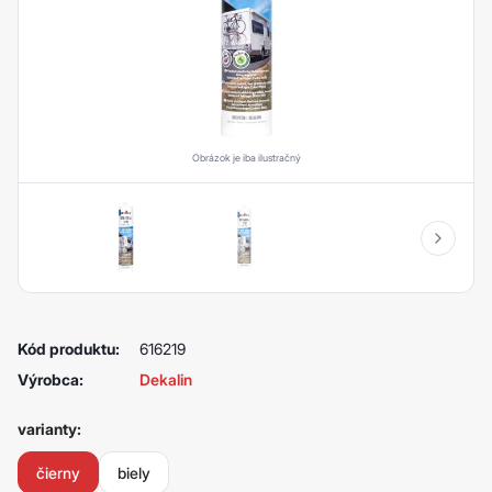
Obrázok je iba ilustračný
Kód produktu:
616219
Výrobca:
Dekalin
varianty:
čierny
biely