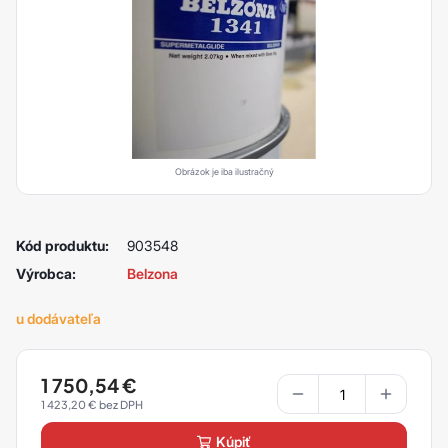
Obrázok je iba ilustračný
Kód produktu:
903548
Výrobca:
Belzona
u dodávateľa
1 750,54
€
1 423,20
€
kúpiť