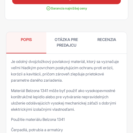
Garancia najnižšej ceny
POPIS
OTÁZKA PRE
RECENZIA
PREDAJCU
Je odolný dvojzložkový povlakový materiál, ktorý sa vyznačuje
veľmi hladkým povrchom poskytujúcim ochranu proti erózii,
korózii a kavitácii, pričom zároveň zlepšuje prietokové
parametre daného zariadenia.
Materiál Belzona 1341 môže byť použiť ako vysokopevnostné
konštrukčné lepidlo alebo pre vytváranie nepravidelných
uloženie odolávajúcich vysokej mechanickej záťaži s dobrými
elektrickými izolačnými vlastnosťami.
Použitie materiálu Belzona 1341
Čerpadlá, potrubia a armatúry