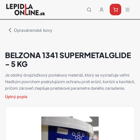
Priemyselné
lepidlá
a
Opravárenské kovy
tmely
Loctite
BELZONA 1341 SUPERMETALGLIDE
- 5 KG
Je odolný dvojzložkový povlakový materiál, ktorý sa vyznačuje veľmi
hladkým povrchom poskytujúcim ochranu proti erózii, korózii a kavitácii,
pričom zároveň zlepšuje prietokové parametre daného zariadenia.
Úplný popis