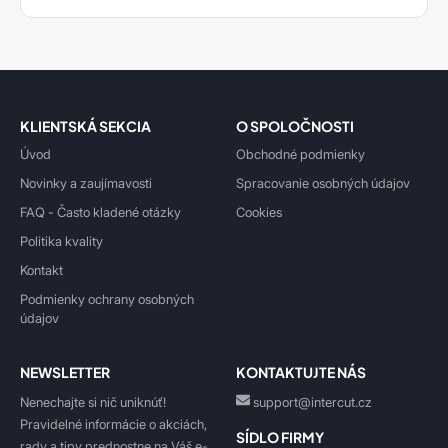
KLIENTSKÁ SEKCIA
O SPOLOČNOSTI
Úvod
Obchodné podmienky
Novinky a zaujímavosti
Spracovanie osobných údajov
FAQ - Často kladené otázky
Cookies
Politika kvality
Kontakt
Podmienky ochrany osobných
údajov
NEWSLETTER
KONTAKTUJTE NÁS
Nenechajte si nič uniknúť!
support@intercut.cz
Pravidelné informácie o akciách,
SÍDLO FIRMY
rady a tipy prednostne na Váš e-