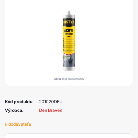
Obrázok je iba ilustračný
Kód produktu:
201020DEU
Výrobca:
Den Braven
u dodávateľa