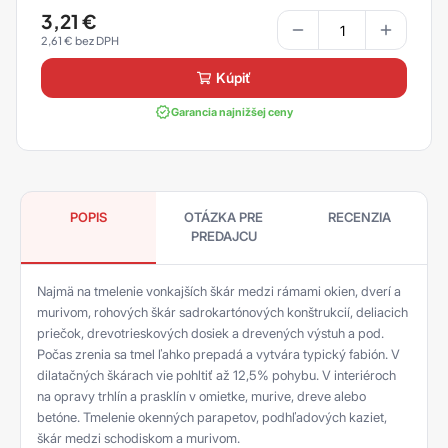
3,21
€
2,61
€
kúpiť
Garancia najnižšej ceny
POPIS
OTÁZKA PRE
RECENZIA
PREDAJCU
Najmä na tmelenie vonkajších škár medzi rámami okien, dverí a
murivom, rohových škár sadrokartónových konštrukcií, deliacich
priečok, drevotrieskových dosiek a drevených výstuh a pod.
Počas zrenia sa tmel ľahko prepadá a vytvára typický fabión. V
dilatačných škárach vie pohltiť až 12,5% pohybu. V interiéroch
na opravy trhlín a prasklín v omietke, murive, dreve alebo
betóne. Tmelenie okenných parapetov, podhľadových kaziet,
škár medzi schodiskom a murivom.