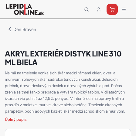
Priemyselné
lepidlá
a
Den Braven
tmely
Loctite
AKRYL EXTERIÉR DISTYK LINE 310
ML BIELA
Najmä na tmelenie vonkajších škár medzi rámami okien, dverí a
murivom, rohových škár sadrokartónových konštrukcií, deliacich
priečok, drevotrieskových dosiek a drevených výstuh a pod. Počas
zrenia sa tmel ľahko prepadá a vytvára typický fabión. V dilatačných
škárach vie pohltiť až 12,5% pohybu. V interiéroch na opravy trhlín a
prasklín v omietke, murive, dreve alebo betóne. Tmelenie okenných
parapetov, podhľadových kaziet, škár medzi schodiskom a murivom.
Úplný popis