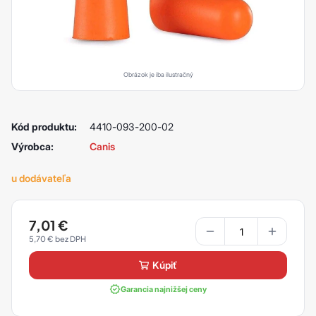
Obrázok je iba ilustračný
Kód produktu:
4410-093-200-02
Výrobca:
Canis
u dodávateľa
7,01
€
5,70
€
kúpiť
Garancia najnižšej ceny