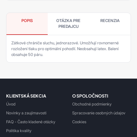
POPIS
OTÁZKA PRE
RECENZIA
PREDAJCU
Zátkové chrániče sluchu, jednorazové. Umožňují rovnomerné
rozložení tlaku pro optimální pohodlí. Neobsahují latex. Balení
obsahuje 50 páru.
KLIENTSKÁ SEKCIA
O SPOLOČNOSTI
Úvod
Obchodné podmienky
Novinky a zaujímavosti
Spracovanie osobných údajov
FAQ - Často kladené otázky
Cookies
Politika kvality