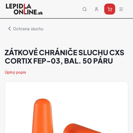
Priemyselné
lepidlá
a
Ochrana sluchu
tmely
Loctite
ZÁTKOVÉ CHRÁNIČE SLUCHU CXS
CORTIX FEP-03, BAL. 50 PÁRU
Úplný popis