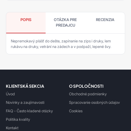
POPIS
OTÁZKA PRE
RECENZIA
PREDAJCU
Nepremokavý plášť do dešte, zapínanie na zips i druky, lem
rukávu na druky, vetrání na zádech a v podpaží, lepené švy.
KLIENTSKÁ SEKCIA
O SPOLOČNOSTI
Úvod
Obchodné podmienky
Novinky a zaujímavosti
Spracovanie osobných údajov
FAQ - Často kladené otázky
Cookies
Politika kvality
Kontakt