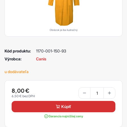
Obrázok je iba ilustračný
Kód produktu:
1170-001-150-93
Výrobca:
Canis
u dodávateľa
8,00
€
6,50
€
kúpiť
Garancia najnižšej ceny