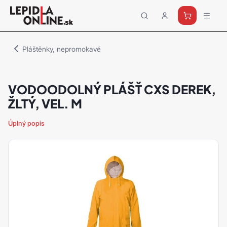
Priemyselné
lepidlá
a
Pláštěnky, nepromokavé
tmely
Loctite
VODOODOLNÝ PLÁŠŤ CXS DEREK,
ŽLTÝ, VEL. M
Úplný popis