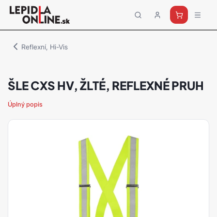
Priemyselné
lepidlá
a
Reflexní, Hi-Vis
tmely
Loctite
ŠLE CXS HV, ŽLTÉ, REFLEXNÉ PRUH
Úplný popis