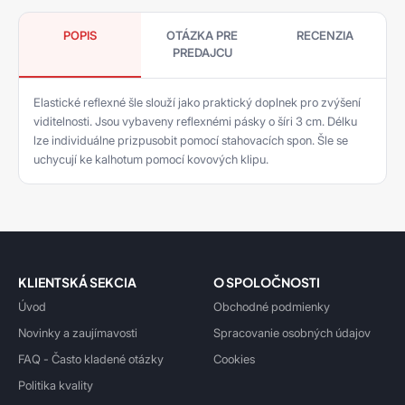
POPIS
OTÁZKA PRE
RECENZIA
PREDAJCU
Elastické reflexné šle slouží jako praktický doplnek pro zvýšení
viditelnosti. Jsou vybaveny reflexnémi pásky o šíri 3 cm. Délku
lze individuálne prizpusobit pomocí stahovacích spon. Šle se
uchycují ke kalhotum pomocí kovových klipu.
KLIENTSKÁ SEKCIA
O SPOLOČNOSTI
Úvod
Obchodné podmienky
Novinky a zaujímavosti
Spracovanie osobných údajov
FAQ - Často kladené otázky
Cookies
Politika kvality