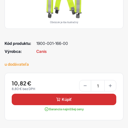
Obrázok je iba ilustračný
Kód produktu:
1900-001-166-00
Výrobca:
Canis
u dodávateľa
10,82
€
8,80
€
kúpiť
Garancia najnižšej ceny