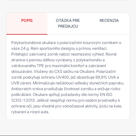
POPIS
OTÁZKA PRE
RECENZIA
PREDAJCU
Polykarbonátové okuliare s polarizačním kourovým zorníkem o
váze 24 g. Rám sportovního designu s prímou ventilací.
Priléhající zakrivený zorník nabízí neomezený výhled. Rovné
stranice s pevnou délkou vyrobeny z polykarbonátu a
vstrikovaného TPE pro maximální komfort a zabránení
sklouzávání. Vloženy do CXS sáčku na Okuliare. Polarizační
zorník poskytuje ochranu UV400, jež absorbuje 99,9% UVA a
UVB zárení. Minimalizuje nežádoucí odlesky slunečních paprsku.
Antiscratch vrstva prodlužuje životnost zorníku a snižuje riziko
poškrábání. Okuliare splňují požadavky dle normy EN ISO
12312-1:2013. Jelikož nesplňují normu pro osobní prostredky k
ochrane očí, jsou vhodné pro volnočasové aktivity, jízdu na kole,
rybarení a rízení auta.