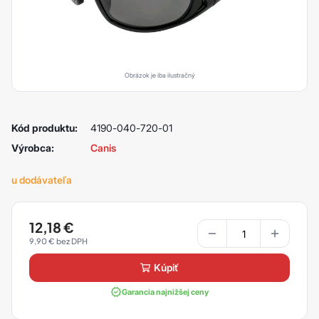
Obrázok je iba ilustračný
Kód produktu:
4190-040-720-01
Výrobca:
Canis
u dodávateľa
12,18
€
9,90
€
kúpiť
Garancia najnižšej ceny