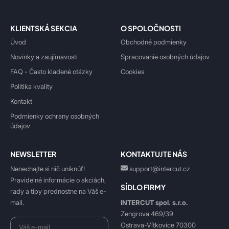
KLIENTSKÁ SEKCIA
O SPOLOČNOSTI
Úvod
Obchodné podmienky
Novinky a zaujímavosti
Spracovanie osobných údajov
FAQ - Často kladené otázky
Cookies
Politika kvality
Kontakt
Podmienky ochrany osobných
údajov
NEWSLETTER
KONTAKTUJTE NÁS
Nenechajte si nič uniknúť!
support@intercut.cz
Pravidelné informácie o akciách,
SÍDLO FIRMY
rady a tipy prednostne na Váš e-
INTERCUT spol. s.r.o.
mail.
Zengrova 469/39
Ostrava-Vítkovice 70300