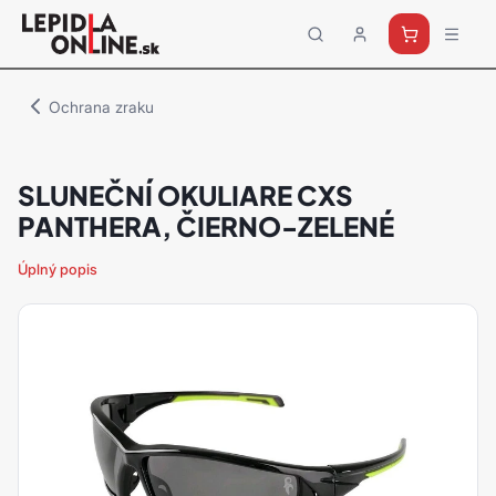
Priemyselné
lepidlá
a
Ochrana zraku
tmely
Loctite
SLUNEČNÍ OKULIARE CXS
PANTHERA, ČIERNO-ZELENÉ
Úplný popis