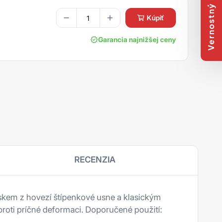
Vernostný program
kúpiť
Garancia najnižšej ceny
RECENZIA
áskem z hovezí štípenkové usne a klasickým
proti príčné deformaci. Doporučené použití: