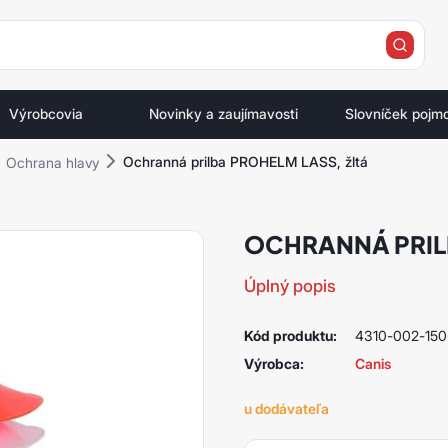
e
Výrobcovia
Novinky a zaujímavosti
Slovníček pojm
Ochranná prilba PROHELM LASS, žltá
Ochrana hlavy
OCHRANNÁ PRIL
Úplný popis
Kód produktu:
4310-002-150
Výrobca:
Canis
u dodávateľa