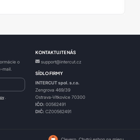
KONTAKTUJTE NÁS
formácie o
support@intercut.cz
-mail.
SÍDLO FIRMY
INTERCUT spol. s.r.o.
Zengrova 469/39
Ostrava-Vítkovice 70300
jov
.
IČO:
00562491
DIČ:
CZ00562491
Clevero.
Chytrý eshop na mieru.