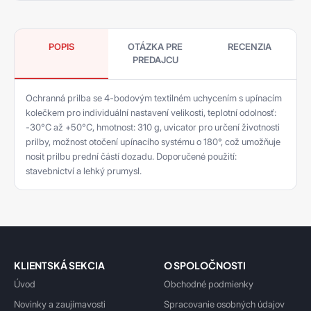
POPIS
OTÁZKA PRE
RECENZIA
PREDAJCU
Ochranná prilba se 4-bodovým textilném uchycením s upínacím
kolečkem pro individuální nastavení velikosti, teplotní odolnosť:
-30°C až +50°C, hmotnost: 310 g, uvicator pro určení životnosti
prilby, možnost otočení upínacího systému o 180°, což umožňuje
nosit prilbu prední částí dozadu. Doporučené použití:
stavebnictví a lehký prumysl.
KLIENTSKÁ SEKCIA
O SPOLOČNOSTI
Úvod
Obchodné podmienky
Novinky a zaujímavosti
Spracovanie osobných údajov