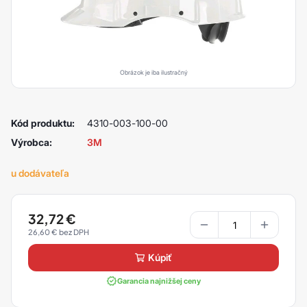
Obrázok je iba ilustračný
Kód produktu:
4310-003-100-00
Výrobca:
3M
u dodávateľa
32,72
€
26,60
€
kúpiť
Garancia najnižšej ceny