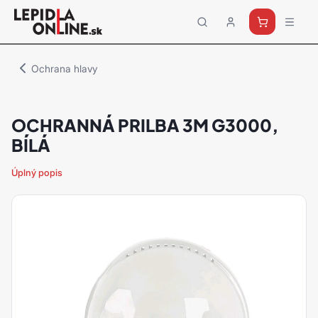
Priemyselné
lepidlá
a
Ochrana hlavy
tmely
Loctite
OCHRANNÁ PRILBA 3M G3000,
BÍLÁ
Úplný popis