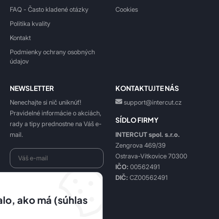
FAQ - Často kladené otázky
Cookies
Politika kvality
Kontakt
Podmienky ochrany osobných
údajov
NEWSLETTER
KONTAKTUJTE NÁS
Nenechajte si nič uniknúť!
support@intercut.cz
Pravidelné informácie o akciách,
SÍDLO FIRMY
rady a tipy prednostne na Váš e-
INTERCUT spol. s.r.o.
mail.
Zengrova 469/39
Ostrava-Vítkovice 70300
IČO:
00562491
DIČ:
CZ00562491
Beriem na vedomie
spracovanie osobných údajov
.
lo, ako má (súhlas
Prihlásiť sa k odberu