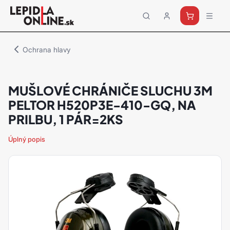
Priemyselné
lepidlá
a
Ochrana hlavy
tmely
Loctite
MUŠLOVÉ CHRÁNIČE SLUCHU 3M
PELTOR H520P3E-410-GQ, NA
PRILBU, 1 PÁR=2KS
Úplný popis