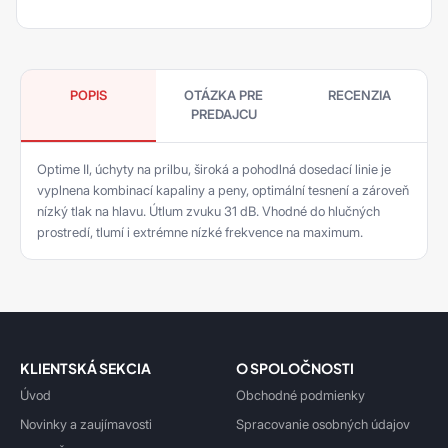
POPIS
OTÁZKA PRE
RECENZIA
PREDAJCU
Optime II, úchyty na prilbu, široká a pohodlná dosedací linie je
vyplnena kombinací kapaliny a peny, optimální tesnení a zároveň
nízký tlak na hlavu. Útlum zvuku 31 dB. Vhodné do hlučných
prostredí, tlumí i extrémne nízké frekvence na maximum.
KLIENTSKÁ SEKCIA
O SPOLOČNOSTI
Úvod
Obchodné podmienky
Novinky a zaujímavosti
Spracovanie osobných údajov