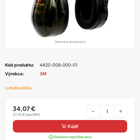
Obrázok je iba ilustračný
Kód produktu:
4420-008-000-01
Výrobca:
3M
u dodávateľa
34,07
€
27,70
€
kúpiť
Garancia najnižšej ceny