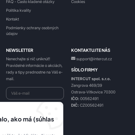
FAQ - Často kladené otázky
Cookies
Politika kvality
Kontakt
Podmienky ochrany osobných
údajov
NEWSLETTER
KONTAKTUJTE NÁS
Nenechajte si nič uniknúť!
support@intercut.cz
Pravidelné informácie o akciách,
SÍDLO FIRMY
rady a tipy prednostne na Váš e-
INTERCUT spol. s.r.o.
mail.
Zengrova 469/39
Ostrava-Vítkovice 70300
IČO:
00562491
DIČ:
CZ00562491
Beriem na vedomie
spracovanie osobných údajov
.
lo, ako má (súhlas
Prihlásiť sa k odberu