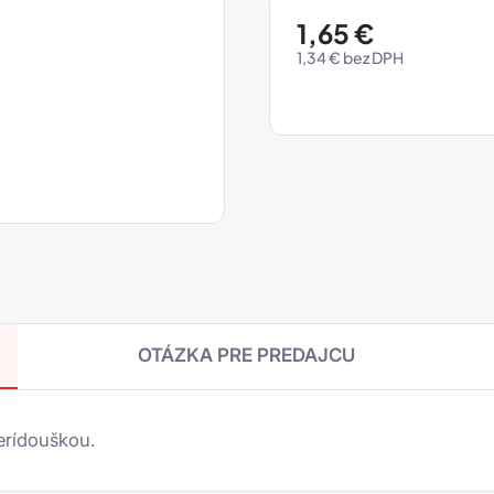
1,65
€
1,34
€
OTÁZKA PRE PREDAJCU
erídouškou.