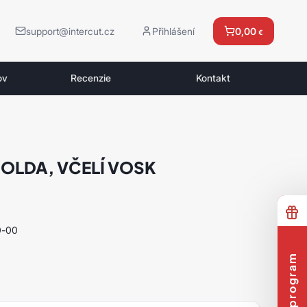
support@intercut.cz
Přihlášení
0,00
€
ov
Recenzie
Kontakt
SOLDA, VČELÍ VOSK
0-00