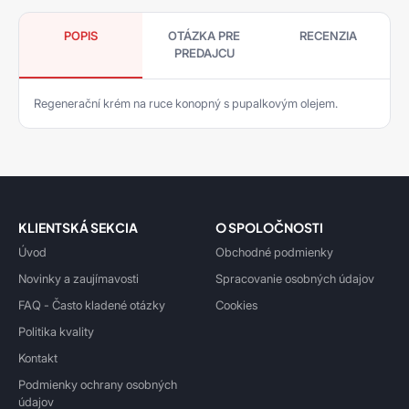
POPIS
OTÁZKA PRE
RECENZIA
PREDAJCU
Regenerační krém na ruce konopný s pupalkovým olejem.
KLIENTSKÁ SEKCIA
O SPOLOČNOSTI
Úvod
Obchodné podmienky
Novinky a zaujímavosti
Spracovanie osobných údajov
FAQ - Často kladené otázky
Cookies
Politika kvality
Kontakt
Podmienky ochrany osobných
údajov