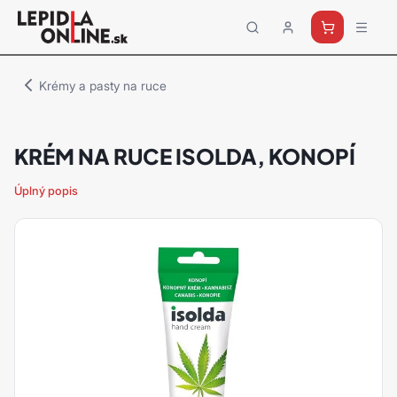
Priemyselné
lepidlá
a
Krémy a pasty na ruce
tmely
Loctite
KRÉM NA RUCE ISOLDA, KONOPÍ
Úplný popis