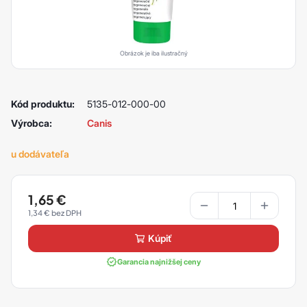
Obrázok je iba ilustračný
Kód produktu:
5135-012-000-00
Výrobca:
Canis
u dodávateľa
1,65
€
1,34
€
kúpiť
Garancia najnižšej ceny