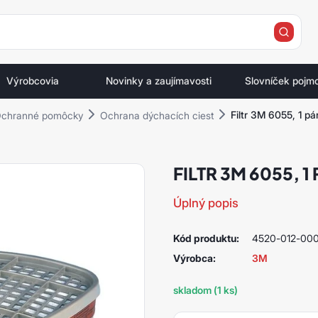
e
Výrobcovia
Novinky a zaujímavosti
Slovníček pojm
Filtr 3M 6055, 1 p
chranné pomôcky
Ochrana dýchacích ciest
FILTR 3M 6055, 
Úplný popis
Kód produktu:
4520-012-000
Výrobca:
3M
skladom (1 ks)