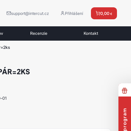
support@intercut.cz
Přihlášení
0,00
€
ov
Recenzie
Kontakt
ár=2ks
1 PÁR=2KS
-01