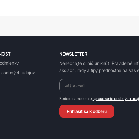
.
NOSTI
NEWSLETTER
odmienky
Nenechajte si nič uniknúť! Pravidelné in
akciách, rady a tipy prednostne na Váš e
 osobných údajov
Beriem na vedomie
spracovanie osobných úda
Prihlásiť sa k odberu