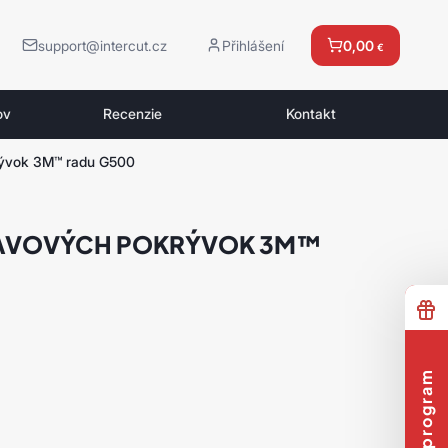
support@intercut.cz
Přihlášení
0,00
€
ov
Recenzie
Kontakt
rývok 3M™ radu G500
LAVOVÝCH POKRÝVOK 3M™