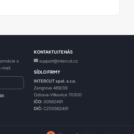
KONTAKTUJTE NÁS
formácie o
support@intercut.cz
-mail.
SÍDLO FIRMY
INTERCUT spol. s.r.o.
Zengrova 469/39
Ostrava-Vítkovice 70300
jov
.
IČO:
00562491
DIČ:
CZ00562491