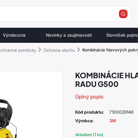
e
Výrobcovia
Novinky a zaujímavosti
Slovníček pojm
Kombinácie hlavových pok
chranné pomôcky
Ochrana sluchu
KOMBINÁCIE H
RADU G500
Úplný popis
Kód produktu:
7100029146
Výrobca:
3M
skladom (1 ks)