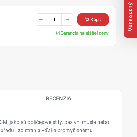
Vernostný program
kúpiť
Garancia najnižšej ceny
RECENZIA
, jako sú obličejové štíty, pasivní mušle nebo
zepředu i zo stran a vďaka promyšlenému