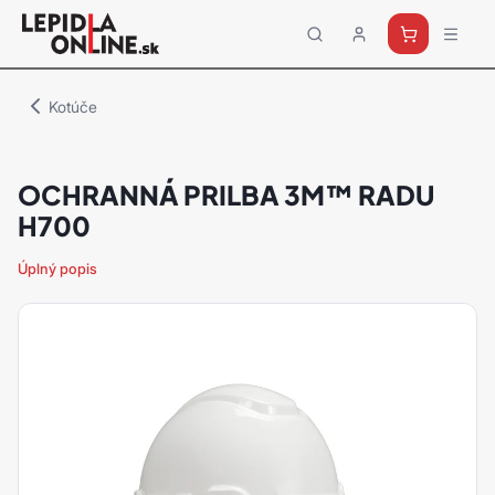
Priemyselné
lepidlá
a
Kotúče
tmely
Loctite
OCHRANNÁ PRILBA 3M™ RADU
H700
Úplný popis