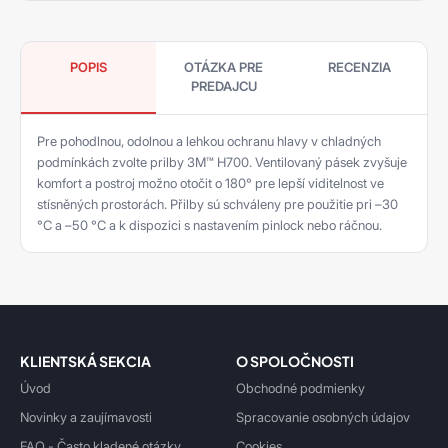
POPIS
OTÁZKA PRE
RECENZIA
PREDAJCU
Pre pohodlnou, odolnou a lehkou ochranu hlavy v chladných
podmínkách zvolte prilby 3M™ H700. Ventilovaný pásek zvyšuje
komfort a postroj možno otočit o 180° pre lepší viditelnost ve
stísněných prostorách. Přilby sú schváleny pre použitie pri –30
°C a –50 °C a k dispozici s nastavením pinlock nebo ráčnou.
KLIENTSKÁ SEKCIA
O SPOLOČNOSTI
Úvod
Obchodné podmienky
Novinky a zaujímavosti
Spracovanie osobných údajov
FAQ - Často kladené otázky
Cookies