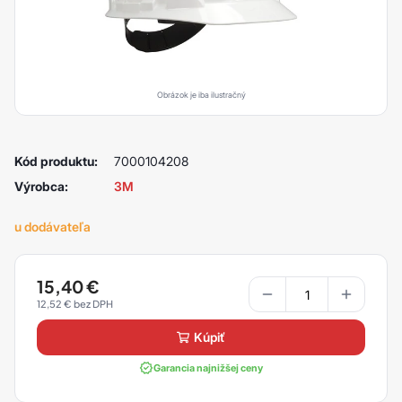
Obrázok je iba ilustračný
Kód produktu:
7000104208
Výrobca:
3M
u dodávateľa
15,40
€
12,52
€
kúpiť
Garancia najnižšej ceny