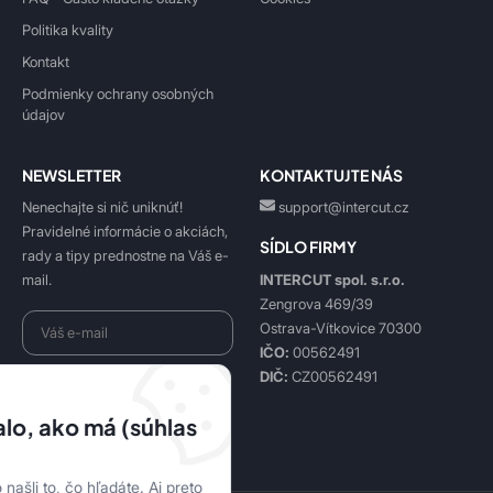
Politika kvality
Kontakt
Podmienky ochrany osobných
údajov
NEWSLETTER
KONTAKTUJTE NÁS
Nenechajte si nič uniknúť!
support@intercut.cz
Pravidelné informácie o akciách,
SÍDLO FIRMY
rady a tipy prednostne na Váš e-
INTERCUT spol. s.r.o.
mail.
Zengrova 469/39
Ostrava-Vítkovice 70300
IČO:
00562491
DIČ:
CZ00562491
Beriem na vedomie
spracovanie osobných údajov
.
lo, ako má (súhlas
Prihlásiť sa k odberu
našli to, čo hľadáte. Aj preto