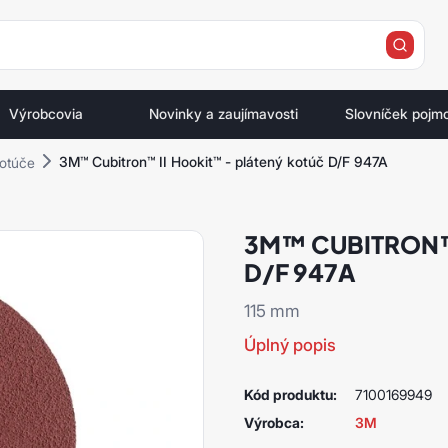
e
Výrobcovia
Novinky a zaujímavosti
Slovníček pojm
3M™ Cubitron™ II Hookit™ - plátený kotúč D/F 947A
otúče
3M™ CUBITRON™
D/F 947A
115 mm
Úplný popis
Kód produktu:
7100169949
Výrobca:
3M