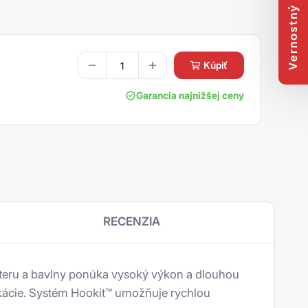
Vernostný program
kúpiť
Garancia najnižšej ceny
RECENZIA
teru a bavlny ponúka vysoký výkon a dlouhou
likácie. Systém Hookit™ umožňuje rychlou