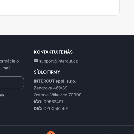
KONTAKTUJTE NÁS
formácie o
support@intercut.cz
-mail.
SÍDLO FIRMY
INTERCUT spol. s.r.o.
Zengrova 469/39
Ostrava-Vítkovice 70300
jov
.
IČO:
00562491
DIČ:
CZ00562491