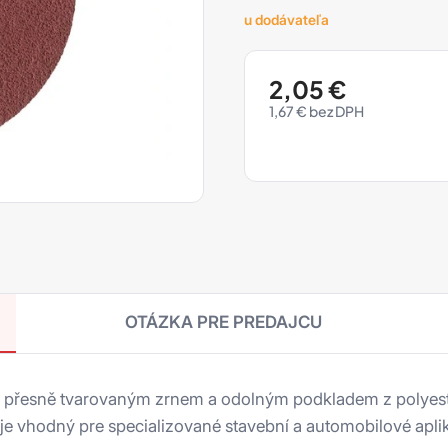
u dodávateľa
2,05
€
1,67
€
OTÁZKA PRE PREDAJCU
 s přesně tvarovaným zrnem a odolným podkladem z polyes
 a je vhodný pre specializované stavební a automobilové ap