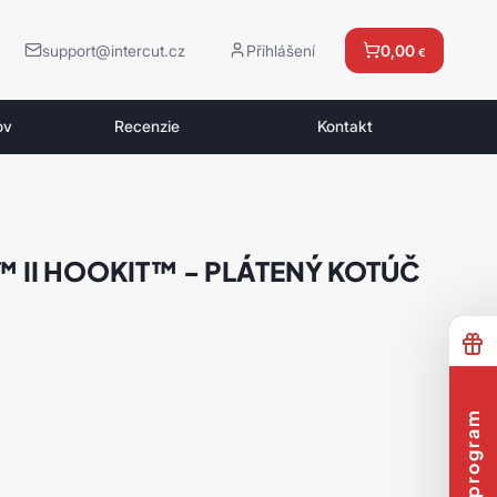
support@intercut.cz
Přihlášení
0,00
€
ov
Recenzie
Kontakt
 II HOOKIT™ - PLÁTENÝ KOTÚČ