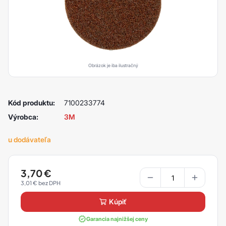
Obrázok je iba ilustračný
Kód produktu:
7100233774
Výrobca:
3M
u dodávateľa
3,70
€
3,01
€
kúpiť
Garancia najnižšej ceny