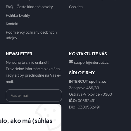
FAQ - Často kladené otázky
Cookies
Politika kvality
Kontakt
Podmienky ochrany osobných
údajov
NEWSLETTER
KONTAKTUJTE NÁS
Nenechajte si nič uniknúť!
support@intercut.cz
Pravidelné informácie o akciách,
SÍDLO FIRMY
rady a tipy prednostne na Váš e-
INTERCUT spol. s.r.o.
mail.
Zengrova 469/39
Ostrava-Vítkovice 70300
IČO:
00562491
DIČ:
CZ00562491
Beriem na vedomie
spracovanie osobných údajov
.
lo, ako má (súhlas
Prihlásiť sa k odberu