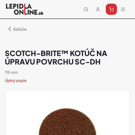
Priemyselné
lepidlá
a
Kotúče
tmely
Loctite
SCOTCH-BRITE™ KOTÚČ NA
ÚPRAVU POVRCHU SC-DH
115 mm
Úplný popis