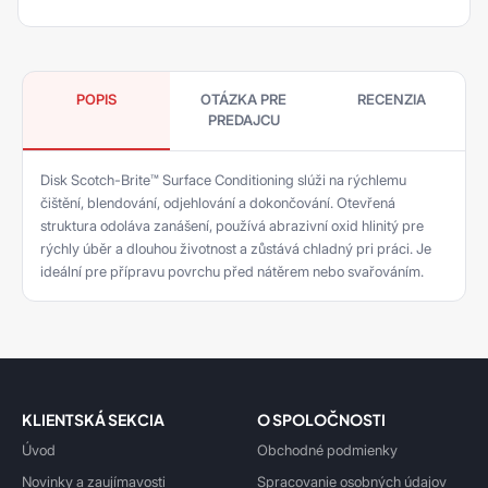
POPIS
OTÁZKA PRE
RECENZIA
PREDAJCU
Disk Scotch-Brite™ Surface Conditioning slúži na rýchlemu
čištění, blendování, odjehlování a dokončování. Otevřená
struktura odoláva zanášení, používá abrazivní oxid hlinitý pre
rýchly úběr a dlouhou životnost a zůstává chladný pri práci. Je
ideální pre přípravu povrchu před nátěrem nebo svařováním.
KLIENTSKÁ SEKCIA
O SPOLOČNOSTI
Úvod
Obchodné podmienky
Novinky a zaujímavosti
Spracovanie osobných údajov