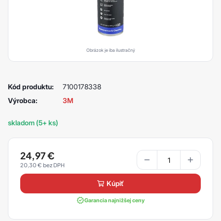
Obrázok je iba ilustračný
Kód produktu:
7100178338
Výrobca:
3M
skladom (5+ ks)
24,97
€
20,30
€
kúpiť
Garancia najnižšej ceny