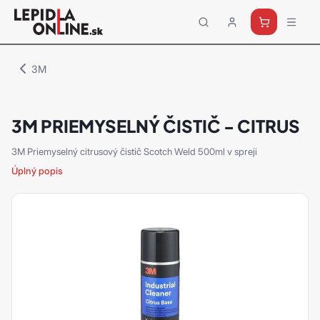
Priemyselné
lepidlá
a
3M
tmely
Loctite
3M PRIEMYSELNÝ ČISTIČ - CITRUS
3M Priemyselný citrusový čistič Scotch Weld 500ml v spreji
Úplný popis