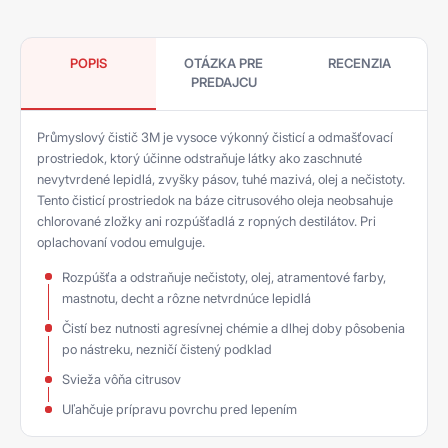
POPIS
OTÁZKA PRE
RECENZIA
PREDAJCU
Průmyslový čistič 3M je vysoce výkonný čisticí a odmašťovací
prostriedok, ktorý účinne odstraňuje látky ako zaschnuté
nevytvrdené lepidlá, zvyšky pásov, tuhé mazivá, olej a nečistoty.
Tento čisticí prostriedok na báze citrusového oleja neobsahuje
chlorované zložky ani rozpúšťadlá z ropných destilátov. Pri
oplachovaní vodou emulguje.
Rozpúšťa a odstraňuje nečistoty, olej, atramentové farby,
mastnotu, decht a rôzne netvrdnúce lepidlá
Čistí bez nutnosti agresívnej chémie a dlhej doby pôsobenia
po nástreku, nezničí čistený podklad
Svieža vôňa citrusov
Uľahčuje prípravu povrchu pred lepením