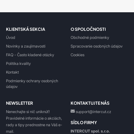
KLIENTSKÁ SEKCIA
O SPOLOČNOSTI
Úvod
Obchodné podmienky
Novinky a zaujímavosti
Spracovanie osobných údajov
FAQ - Často kladené otázky
Cookies
Politika kvality
Kontakt
Podmienky ochrany osobných
údajov
NEWSLETTER
KONTAKTUJTE NÁS
Nenechajte si nič uniknúť!
support@intercut.cz
Pravidelné informácie o akciách,
SÍDLO FIRMY
rady a tipy prednostne na Váš e-
INTERCUT spol. s.r.o.
mail.