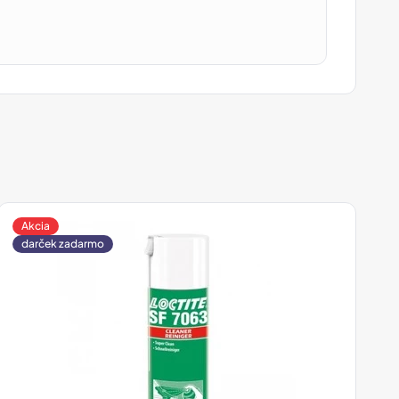
Akcia
darček zadarmo