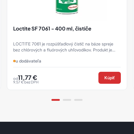
Loctite SF 7061 - 400 ml, čističe
LOCTITE 7061 je rozpúšťadlový čistič na báze spreje
bez chlórových a fluórových uhľovodíkov. Produkt je
určený pre čistenie a odma ...
u dodávateľa
11,77
€
Kúpiť
od
9,57
€
bez DPH