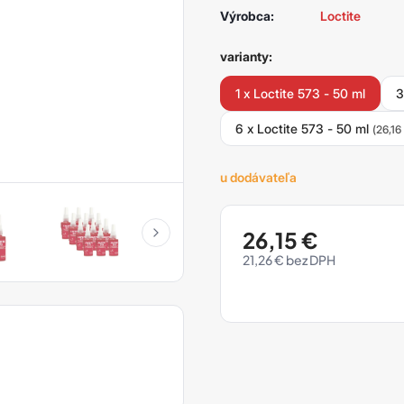
Výrobca:
Loctite
varianty:
1 x Loctite 573 - 50 ml
3
6 x Loctite 573 - 50 ml
(26,16
u dodávateľa
26,15
€
21,26
€