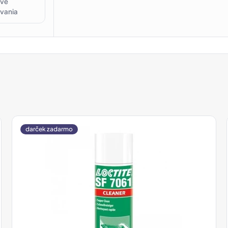
ové
ovania
darček zadarmo