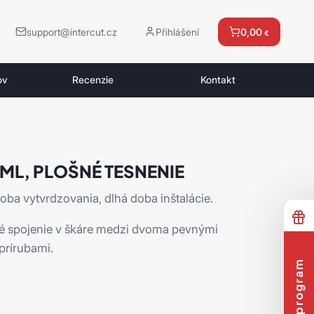
support@intercut.cz
Přihlášení
0,00
€
ov
Recenzie
Kontakt
0ML, PLOŠNÉ TESNENIE
ba vytvrdzovania, dlhá doba inštalácie.
né spojenie v škáre medzi dvoma pevnými
prírubami.