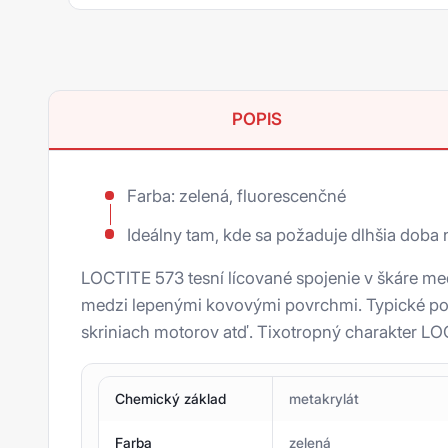
Ms polyméry
UV lepidlá
Zmesi proti oderu
POPIS
Mazivá proti zadretiu
Oleje a suché filmy
Farba: zelená, fluorescenčné
Tuky
Ideálny tam, kde sa požaduje dlhšia doba n
Úprava povrchu
LOCTITE 573 tesní lícované spojenie v škáre m
Príslušenstvo
medzi lepenými kovovými povrchmi. Typické použ
skriniach motorov atď. Tixotropný charakter LO
Loxeal
Den Braven
Tesnenie závitov
Chemický základ
metakrylát
3M
Zaisťovač závitov
Mamut Glue
Farba
zelená