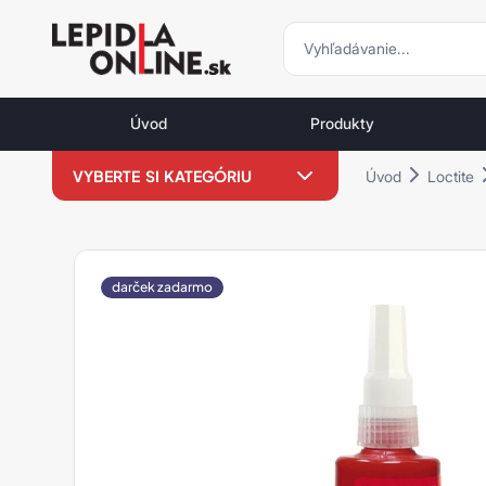
vyhľadávani
vyhľadávanie
Priemyselné
lepidlá
Úvod
Produkty
a
tmely
VYBERTE SI KATEGÓRIU
Úvod
Loctite
Loctite
LOCTITE VÝPREDAJ %
Loxeal -15 %
darček zadarmo
Weicon -15 %
Loctite
Zaisťovanie závitov
Sekundové lepidlá