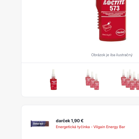
Upevňovanie
Tesnenie rúrkových závitov
Plošné tesnenie
Epoxidy
Aktivátory a Primery
Obrázok je iba ilustračný
Hybridy
Kovom plnené tmely
Akryláty
Silikóny
Čističe
darček 1,90
€
Energetická tyčinka - Vilgain Energy Bar
Polyuretány