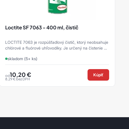
Loctite SF 7063 - 400 ml, čistič
LOCTITE 7063 je rozpúšťadlový čistič, ktorý neobsahuje
M
chlórové a fluórové uhľovodíky. Je určený na čistenie a
j
odmastňovanie povrc ...
p
skladom (5+ ks)
10,20
€
Kúpiť
od
8,29
€
bez DPH
1