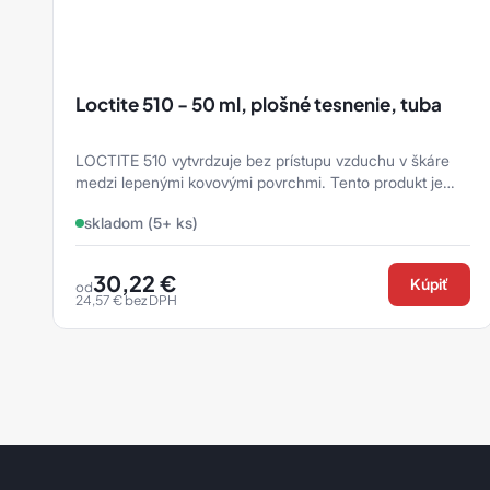
siapro
Príslušenstvo
siarad
Loctite 510 - 50 ml, plošné tesnenie, tuba
siarexx
siarol
LOCTITE 510 vytvrdzuje bez prístupu vzduchu v škáre
medzi lepenými kovovými povrchmi. Tento produkt je
siaspeed
určený na bežné tesnenie a ...
skladom (5+ ks)
siasponge
30,22
€
Kúpiť
siastrip
od
24,57
€
bez DPH
siavlies
siawat
Ostatní