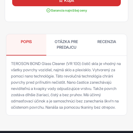
kúpiť
Garancia najnižšej ceny
POPIS
OTÁZKA PRE
RECENZIA
PREDAJCU
TEROSON BOND Glass Cleaner (VR 100) čistič skla je vhodný na
všetky povrchy vozidiel, najmä sklo a plexisklo. Vytvorený za
pomoci nano technológie. Táto revolučná technológia chráni
povrchy pred priľnutím nečistôt. Nano častice zanechávajú
neviditeľnú a kvapky vody odpudzujúce vrstvu. Takže povrch
zostáva dlhšie žiariaci, čistý a bez pruhov. Má účinný
odmasťovací účinok a je samoschnúci bez zanechania škvŕn na
očistenom povrchu. Nanáša sa pomocou tkaniny bez otrepov.