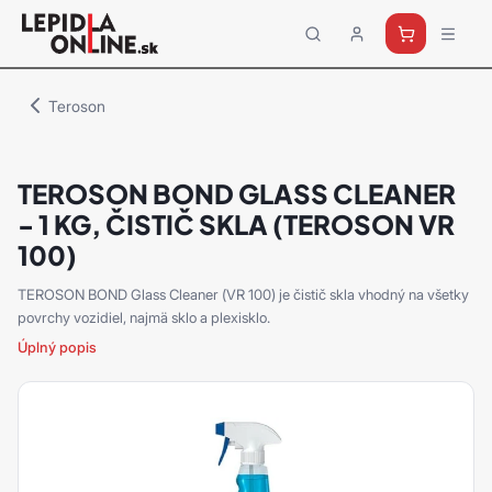
Priemyselné
lepidlá
a
Teroson
tmely
Loctite
TEROSON BOND GLASS CLEANER
- 1 KG, ČISTIČ SKLA (TEROSON VR
100)
TEROSON BOND Glass Cleaner (VR 100) je čistič skla vhodný na všetky
povrchy vozidiel, najmä sklo a plexisklo.
Úplný popis