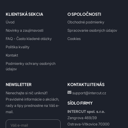
KLIENTSKÁ SEKCIA
O SPOLOČNOSTI
Úvod
Obchodné podmienky
Novinky a zaujímavosti
Spracovanie osobných údajov
FAQ - Často kladené otázky
Cookies
Politika kvality
Kontakt
Podmienky ochrany osobných
údajov
NEWSLETTER
KONTAKTUJTE NÁS
Nenechajte si nič uniknúť!
support@intercut.cz
Pravidelné informácie o akciách,
SÍDLO FIRMY
rady a tipy prednostne na Váš e-
INTERCUT spol. s.r.o.
mail.
Zengrova 469/39
Ostrava-Vítkovice 70300