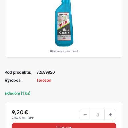
Obrázok je iba ilustračný
Kód produktu:
82689820
Výrobca:
Teroson
skladom (1 ks)
9,20
€
7,48
€