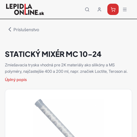
Priemyselné
lepidlá
a
Príslušenstvo
tmely
Loctite
STATICKÝ MIXÉR MC 10-24
Zmiešavacia tryska vhodná pre 2K materiály ako silikóny a MS
polyméry, najčastejšie 400 a 200 ml, napr. značiek Loctite, Teroson ai.
Úplný popis