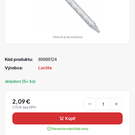
Obrázok je iba ilustračný
Kód produktu:
89986124
Výrobca:
Loctite
skladom (5+ ks)
2,09
€
1,70
€
kúpiť
Garancia najnižšej ceny