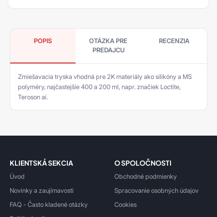
POPIS
OTÁZKA PRE
RECENZIA
PREDAJCU
Zmiešavacia tryska vhodná pre 2K materiály ako silikóny a MS
polyméry, najčastejšie 400 a 200 ml, napr. značiek Loctite,
Teroson ai.
KLIENTSKÁ SEKCIA
O SPOLOČNOSTI
Úvod
Obchodné podmienky
Novinky a zaujímavosti
Spracovanie osobných údajov
FAQ - Často kladené otázky
Cookies