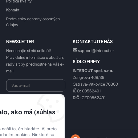
Politika kvality
Kontakt
Podmienky ochrany osobných
údajov
NEWSLETTER
KONTAKTUJTE NÁS
Nenechajte si nič uniknúť!
support@intercut.cz
Pravidelné informácie o akciách,
SÍDLO FIRMY
rady a tipy prednostne na Váš e-
INTERCUT spol. s.r.o.
mail.
Zengrova 469/39
Ostrava-Vítkovice 70300
IČO:
00562491
DIČ:
CZ00562491
Beriem na vedomie
spracovanie osobných údajov
.
lo, ako má (súhlas
Prihlásiť sa k odberu
našli to, čo hľadáte. Aj preto
adaním cookies. Niektoré sú