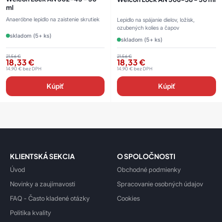
ml
Anaeróbne lepidlo na zaistenie skrutiek
Lepidlo na spájanie dielov, ložísk,
ozubených kolies a čapov
skladom (5+ ks)
skladom (5+ ks)
21,56
€
21,56
€
18,33
€
18,33
€
14,90
€
bez DPH
14,90
€
bez DPH
Kúpiť
Kúpiť
KLIENTSKÁ SEKCIA
O SPOLOČNOSTI
Úvod
Obchodné podmienky
Novinky a zaujímavosti
Spracovanie osobných údajov
FAQ - Často kladené otázky
Cookies
Politika kvality