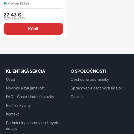
skladom (3 ks)
27,43
€
22,30
€
bez DPH
Kúpiť
KLIENTSKÁ SEKCIA
O SPOLOČNOSTI
Úvod
Obchodné podmienky
Novinky a zaujímavosti
Spracovanie osobných údajov
FAQ - Často kladené otázky
Cookies
Politika kvality
Kontakt
Podmienky ochrany osobných
údajov