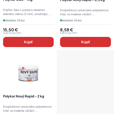
PolyKar Glas s vysokým obsahom
Dvojzložkový univerzálny polyesterový
skleného vlákna (3 mm), umožňujúc ...
tmel, na tmelenie väčších ...
skladom (4 ks)
skladom (4 ks)
15,50
€
8,58
€
12,60
€
bez DPH
6,98
€
bez DPH
Kúpiť
Kúpiť
Polykar Nový Rapid - 2 kg
Dvojzložkový univerzálny polyesterový
tmel, na tmelenie väčších ...