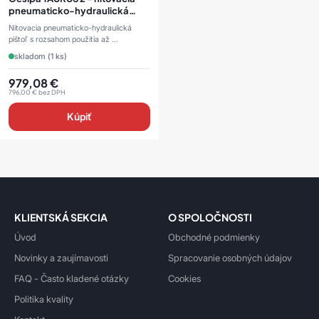
pneumaticko-hydraulická
pištoľ
Nitovacia pneumaticko-hydraulická
pištoľ s rozsahom použitia až ...
skladom (1 ks)
979,08
€
796,00
€
bez DPH
Kúpiť
KLIENTSKÁ SEKCIA
O SPOLOČNOSTI
Úvod
Obchodné podmienky
Novinky a zaujímavosti
Spracovanie osobných údajov
FAQ - Často kladené otázky
Cookies
Politika kvality