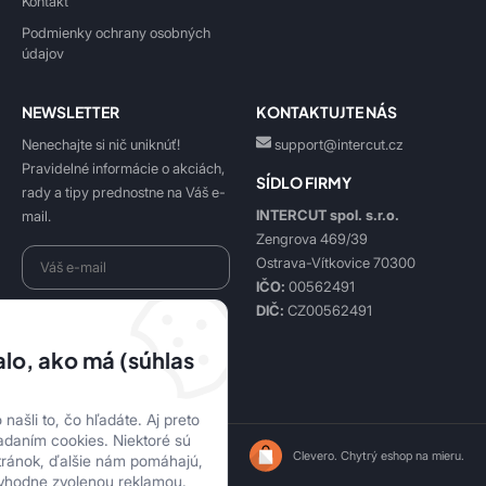
Kontakt
Podmienky ochrany osobných
údajov
NEWSLETTER
KONTAKTUJTE NÁS
Nenechajte si nič uniknúť!
support@intercut.cz
Pravidelné informácie o akciách,
SÍDLO FIRMY
rady a tipy prednostne na Váš e-
INTERCUT spol. s.r.o.
mail.
Zengrova 469/39
Ostrava-Vítkovice 70300
IČO:
00562491
DIČ:
CZ00562491
Beriem na vedomie
spracovanie osobných údajov
.
lo, ako má (súhlas
Prihlásiť sa k odberu
našli to, čo hľadáte. Aj preto
adaním cookies. Niektoré sú
lepidla-online.sk | © 2026
Clevero.
Chytrý eshop na mieru.
tránok, ďalšie nám pomáhajú,
vhodne zvolenou reklamou.