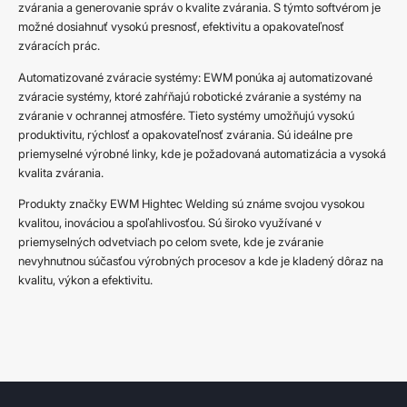
zvárania a generovanie správ o kvalite zvárania. S týmto softvérom je
možné dosiahnuť vysokú presnosť, efektivitu a opakovateľnosť
zváracích prác.
Automatizované zváracie systémy: EWM ponúka aj automatizované
zváracie systémy, ktoré zahŕňajú robotické zváranie a systémy na
zváranie v ochrannej atmosfére. Tieto systémy umožňujú vysokú
produktivitu, rýchlosť a opakovateľnosť zvárania. Sú ideálne pre
priemyselné výrobné linky, kde je požadovaná automatizácia a vysoká
kvalita zvárania.
Produkty značky EWM Hightec Welding sú známe svojou vysokou
kvalitou, inováciou a spoľahlivosťou. Sú široko využívané v
priemyselných odvetviach po celom svete, kde je zváranie
nevyhnutnou súčasťou výrobných procesov a kde je kladený dôraz na
kvalitu, výkon a efektivitu.