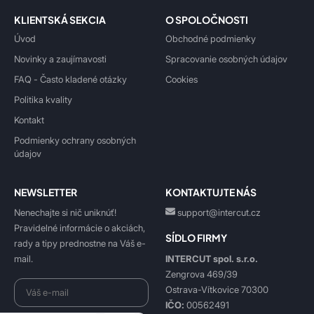
KLIENTSKÁ SEKCIA
O SPOLOČNOSTI
Úvod
Obchodné podmienky
Novinky a zaujímavosti
Spracovanie osobných údajov
FAQ - Často kladené otázky
Cookies
Politika kvality
Kontakt
Podmienky ochrany osobných
údajov
NEWSLETTER
KONTAKTUJTE NÁS
Nenechajte si nič uniknúť!
support@intercut.cz
Pravidelné informácie o akciách,
SÍDLO FIRMY
rady a tipy prednostne na Váš e-
INTERCUT spol. s.r.o.
mail.
Zengrova 469/39
Ostrava-Vítkovice 70300
IČO:
00562491