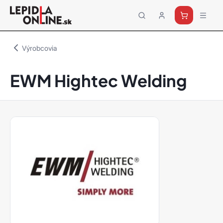
Priemyselné
lepidlá
a
Výrobcovia
tmely
Loctite
EWM Hightec Welding