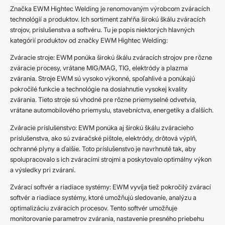
Značka EWM Hightec Welding je renomovaným výrobcom zváracích
technológií a produktov. Ich sortiment zahŕňa širokú škálu zváracích
strojov, príslušenstva a softvéru. Tu je popis niektorých hlavných
kategórií produktov od značky EWM Hightec Welding:
Zváracie stroje: EWM ponúka širokú škálu zváracích strojov pre rôzne
zváracie procesy, vrátane MIG/MAG, TIG, elektródy a plazma
zvárania. Stroje EWM sú vysoko výkonné, spoľahlivé a ponúkajú
pokročilé funkcie a technológie na dosiahnutie vysokej kvality
zvárania. Tieto stroje sú vhodné pre rôzne priemyselné odvetvia,
vrátane automobilového priemyslu, stavebníctva, energetiky a ďalších.
Zváracie príslušenstvo: EWM ponúka aj širokú škálu zváracieho
príslušenstva, ako sú zváračské pištole, elektródy, drôtová výplň,
ochranné plyny a ďalšie. Toto príslušenstvo je navrhnuté tak, aby
spolupracovalo s ich zváracími strojmi a poskytovalo optimálny výkon
a výsledky pri zváraní.
Zvárací softvér a riadiace systémy: EWM vyvíja tiež pokročilý zvárací
softvér a riadiace systémy, ktoré umožňujú sledovanie, analýzu a
optimalizáciu zváracích procesov. Tento softvér umožňuje
monitorovanie parametrov zvárania, nastavenie presného priebehu